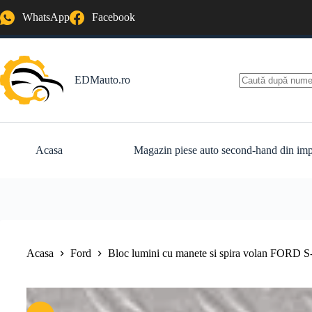
Sari
WhatsApp
Facebook
la
conținut
EDMauto.ro
Niciun
rezultat
Acasa
Magazin piese auto second-hand din imp
Acasa
Ford
Bloc lumini cu manete si spira volan FO