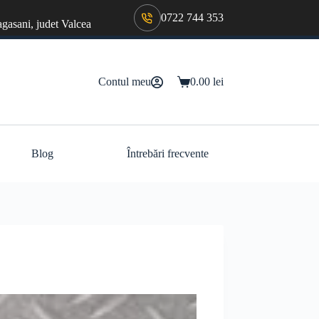
0722 744 353
agasani, judet Valcea
Contul meu
0.00
lei
Coș
de
cumpărături
Blog
Întrebări frecvente