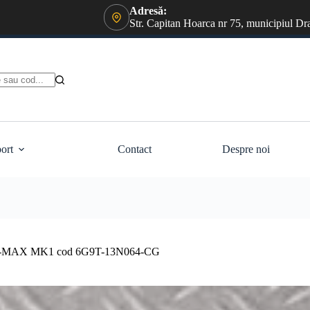
Adresă:
Str. Capitan Hoarca nr 75, municipiul Dr
ort
Contact
Despre noi
RD S-MAX MK1 cod 6G9T-13N064-CG