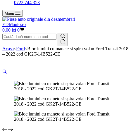
0722 744 353
Menu
EDMauto.ro
Coș
0.00
lei
0
de
cumpărături
Niciun
Acasa
Ford
Bloc lumini cu manete si spira volan Ford Transit 2018
rezultat
– 2022 cod GK2T-14B522-CE
🔍