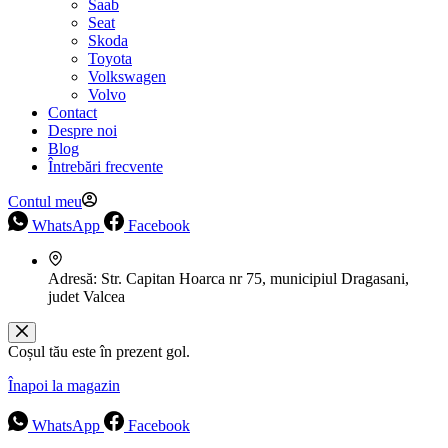
Saab
Seat
Skoda
Toyota
Volkswagen
Volvo
Contact
Despre noi
Blog
Întrebări frecvente
Contul meu
WhatsApp
Facebook
Adresă:
Str. Capitan Hoarca nr 75, municipiul Dragasani,
judet Valcea
Coșul tău este în prezent gol.
Înapoi la magazin
WhatsApp
Facebook