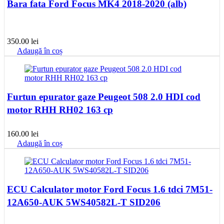
Bara fata Ford Focus MK4 2018-2020 (alb)
350.00
lei
Adaugă în coș
Furtun epurator gaze Peugeot 508 2.0 HDI cod
motor RHH RH02 163 cp
160.00
lei
Adaugă în coș
ECU Calculator motor Ford Focus 1.6 tdci 7M51-
12A650-AUK 5WS40582L-T SID206