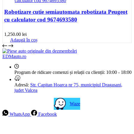
Robotizare cutie semiautomata robotizata Peugeot
cu calculator cod 9674693580
1,250.00
lei
Adaugă în coș
EDMauto.ro
Program de ridicare comenzi și relații cu clienții:
10:00 - 18:00
Adresă:
Str. Capitan Hoarca nr 75, municipiul Dragasani,
judet Valcea
Waze
WhatsApp
Facebook
Intrebari frecvente