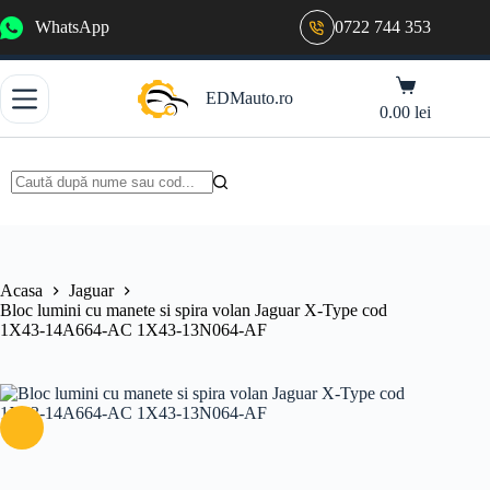
Sari
WhatsApp
0722 744 353
la
conținut
Coș
EDMauto.ro
de
0.00
lei
cumpărături
Niciun
rezultat
Acasa
Jaguar
Bloc lumini cu manete si spira volan Jaguar X-Type cod
1X43-14A664-AC 1X43-13N064-AF