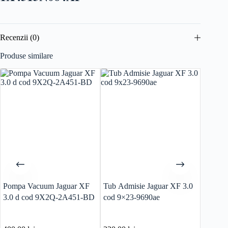
Recenzii (0)
Produse similare
Pompa Vacuum Jaguar XF
Tub Admisie Jaguar XF 3.0
Range 
3.0 d cod 9X2Q-2A451-BD
cod 9×23-9690ae
culbut
cod 9X