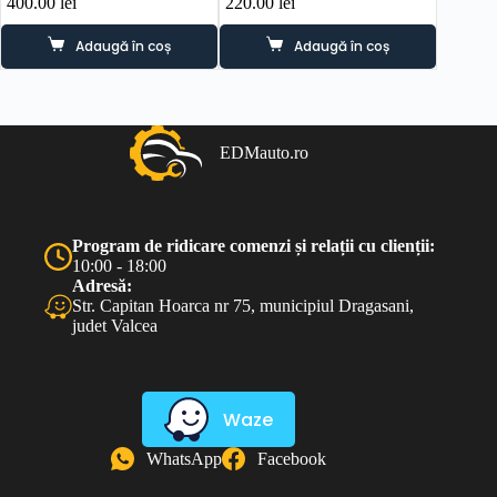
400.00
lei
220.00
lei
160.0
Adaugă în coș
Adaugă în coș
EDMauto.ro
Program de ridicare comenzi și relații cu clienții:
10:00 - 18:00
Adresă:
Str. Capitan Hoarca nr 75, municipiul Dragasani,
judet Valcea
Waze
WhatsApp
Facebook