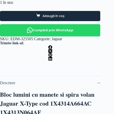
1 în stoc
Adaugă în coș
Cumpără prin WhatsApp
SKU:
EDM-325505
Categorie:
Jaguar
Trimite link-ul:
Descriere
Bloc lumini cu manete si spira volan
Jaguar X-Type cod 1X4314A664AC
1X4313N064AF