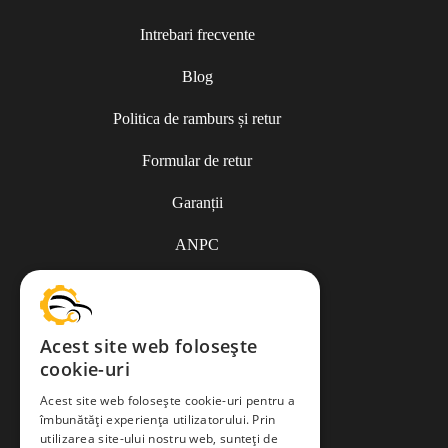
Intrebari frecvente
Blog
Politica de ramburs și retur
Formular de retur
Garanții
ANPC
Termeni și condiții
Acest site web folosește
cookie-uri
Politica de Cookies
Acest site web folosește cookie-uri pentru a
îmbunătăți experiența utilizatorului. Prin
Politica de confidențialitate
utilizarea site-ului nostru web, sunteți de