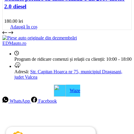
2.0 diesel
180.00
lei
Adaugă în coș
EDMauto.ro
Program de ridicare comenzi și relații cu clienții:
10:00 - 18:00
Adresă:
Str. Capitan Hoarca nr 75, municipiul Dragasani,
judet Valcea
Waze
WhatsApp
Facebook
Intrebari frecvente
Blog
Politica de ramburs și retur