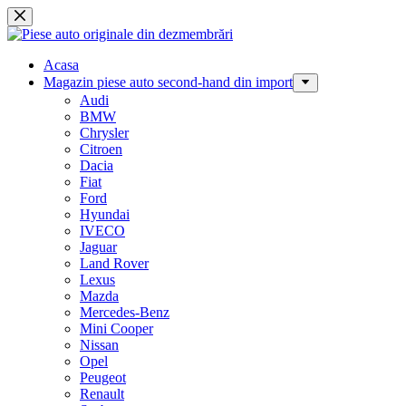
Sari
la
conținut
Acasa
Magazin piese auto second-hand din import
Audi
BMW
Chrysler
Citroen
Dacia
Fiat
Ford
Hyundai
IVECO
Jaguar
Land Rover
Lexus
Mazda
Mercedes-Benz
Mini Cooper
Nissan
Opel
Peugeot
Renault