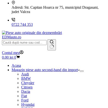
Adresă:
Str. Capitan Hoarca nr 75, municipiul Dragasani,
judet Valcea
0722 744 353
EDMauto.ro
Niciun
Contul meu
rezultat
Coș
0.00
lei
0
de
cumpărături
Acasa
Magazin piese auto second-hand din import
Audi
BMW
Chrysler
Citroen
Dacia
Fiat
Ford
Hyundai