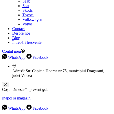
Saab
Seat
Skoda
Toyota
Volkswagen
Volvo
Contact
Despre noi
Blog
Întrebări frecvente
Contul meu
WhatsApp
Facebook
Adresă:
Str. Capitan Hoarca nr 75, municipiul Dragasani,
judet Valcea
Coșul tău este în prezent gol.
Înapoi la magazin
WhatsApp
Facebook