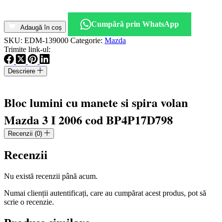
Cantitate
Bloc
Cumpără prin WhatsApp
lumini
Adaugă în coș
cu
SKU:
EDM-139000
Categorie:
Mazda
manete
Trimite link-ul:
si
spira
Descriere
volan
Mazda
3
Bloc lumini cu manete si spira volan
I
2006
Mazda 3 I 2006 cod BP4P17D798
cod
BP4P
Recenzii (0)
17D798
Recenzii
Nu există recenzii până acum.
Numai clienții autentificați, care au cumpărat acest produs, pot să
scrie o recenzie.