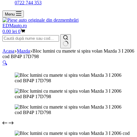
0722 744 353
Menu
EDMauto.ro
Coș
0.00
lei
0
de
cumpărături
Niciun
Acasa
Mazda
Bloc lumini cu manete si spira volan Mazda 3 I 2006
rezultat
cod BP4P 17D798
🔍