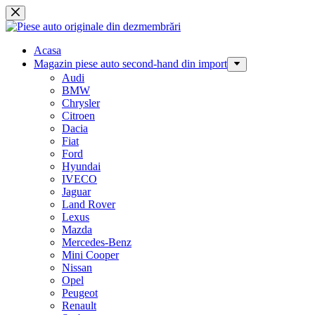
Sari
la
conținut
Acasa
Magazin piese auto second-hand din import
Audi
BMW
Chrysler
Citroen
Dacia
Fiat
Ford
Hyundai
IVECO
Jaguar
Land Rover
Lexus
Mazda
Mercedes-Benz
Mini Cooper
Nissan
Opel
Peugeot
Renault