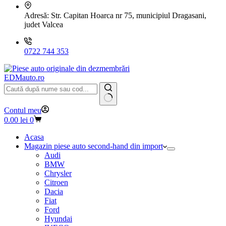
Adresă:
Str. Capitan Hoarca nr 75, municipiul Dragasani,
judet Valcea
0722 744 353
EDMauto.ro
Niciun
Contul meu
rezultat
Coș
0.00
lei
0
de
cumpărături
Acasa
Magazin piese auto second-hand din import
Audi
BMW
Chrysler
Citroen
Dacia
Fiat
Ford
Hyundai