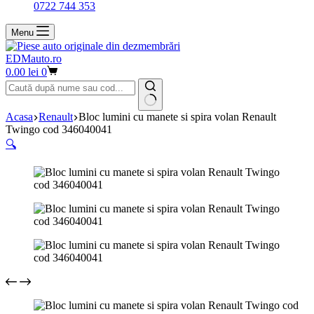
0722 744 353
Menu
EDMauto.ro
Coș
0.00
lei
0
de
cumpărături
Niciun
Acasa
Renault
Bloc lumini cu manete si spira volan Renault
rezultat
Twingo cod 346040041
🔍