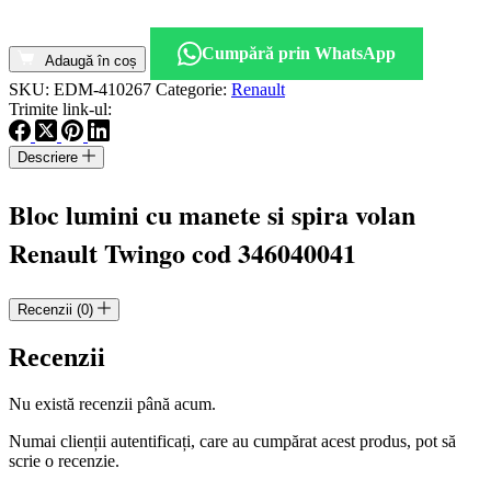
Cantitate
Bloc
Cumpără prin WhatsApp
lumini
Adaugă în coș
cu
SKU:
EDM-410267
Categorie:
Renault
manete
Trimite link-ul:
si
spira
Descriere
volan
Renault
Twingo
Bloc lumini cu manete si spira volan
cod
346040041
Renault Twingo cod 346040041
Recenzii (0)
Recenzii
Nu există recenzii până acum.
Numai clienții autentificați, care au cumpărat acest produs, pot să
scrie o recenzie.