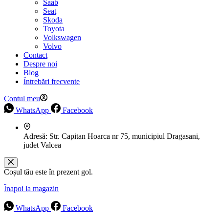
Saab
Seat
Skoda
Toyota
Volkswagen
Volvo
Contact
Despre noi
Blog
Întrebări frecvente
Contul meu
WhatsApp
Facebook
Adresă:
Str. Capitan Hoarca nr 75, municipiul Dragasani,
judet Valcea
Coșul tău este în prezent gol.
Înapoi la magazin
WhatsApp
Facebook