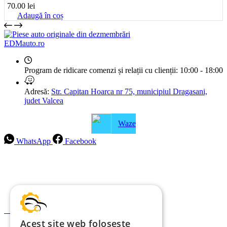
70.00
lei
Adaugă în coș
EDMauto.ro
Program de ridicare comenzi și relații cu clienții:
10:00 - 18:00
Adresă:
Str. Capitan Hoarca nr 75, municipiul Dragasani,
judet Valcea
Waze
WhatsApp
Facebook
Intrebari frecvente
Blog
Politica de ramburs și retur
Formular de retur
Acest site web folosește