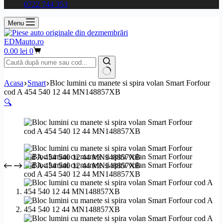
0722 744 353
Menu
EDMauto.ro
Coș
0.00
lei
0
de
cumpărături
Niciun
Acasa
Smart
Bloc lumini cu manete si spira volan Smart Forfour
rezultat
cod A 454 540 12 44 MN148857XB
🔍