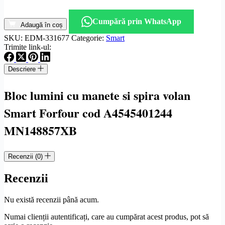
Cantitate
Bloc
Cumpără prin WhatsApp
lumini
Adaugă în coș
cu
SKU:
EDM-331677
Categorie:
Smart
manete
Trimite link-ul:
si
spira
Descriere
volan
Smart
Forfour
Bloc lumini cu manete si spira volan
cod
A
Smart Forfour cod A4545401244
454
540
MN148857XB
12
44
MN148857XB
Recenzii (0)
Recenzii
Nu există recenzii până acum.
Numai clienții autentificați, care au cumpărat acest produs, pot să