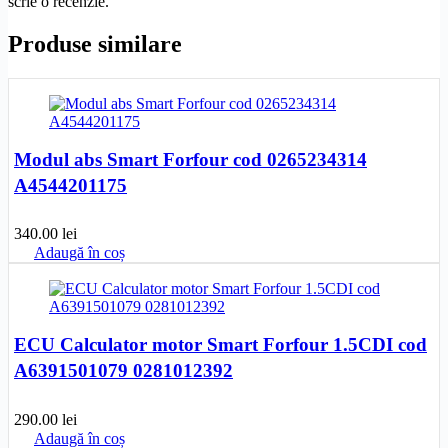
scrie o recenzie.
Produse similare
Modul abs Smart Forfour cod 0265234314
A4544201175
340.00
lei
Adaugă în coș
ECU Calculator motor Smart Forfour 1.5CDI cod
A6391501079 0281012392
290.00
lei
Adaugă în coș