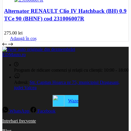
Alternator RENAULT Clio IV Hatchback (BH) 0.9
TCe 90 (BHNF) cod 231006007R
275.00
lei
Adaugă în coș
EDMauto.ro
Program de ridicare comenzi și relații cu clienții:
10:00 - 18:00
Adresă:
Str. Capitan Hoarca nr 75, municipiul Dragasani,
judet Valcea
Waze
WhatsApp
Facebook
Intrebari frecvente
Blog