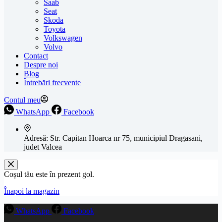
Saab
Seat
Skoda
Toyota
Volkswagen
Volvo
Contact
Despre noi
Blog
Întrebări frecvente
Contul meu
WhatsApp
Facebook
Adresă:
Str. Capitan Hoarca nr 75, municipiul Dragasani,
judet Valcea
Coșul tău este în prezent gol.
Înapoi la magazin
WhatsApp
Facebook