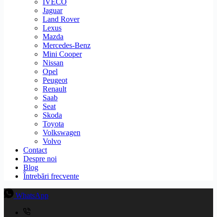
IVECO
Jaguar
Land Rover
Lexus
Mazda
Mercedes-Benz
Mini Cooper
Nissan
Opel
Peugeot
Renault
Saab
Seat
Skoda
Toyota
Volkswagen
Volvo
Contact
Despre noi
Blog
Întrebări frecvente
WhatsApp