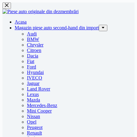
Sari
la
conținut
Acasa
Magazin piese auto second-hand din import
Audi
BMW
Chrysler
Citroen
Dacia
Fiat
Ford
Hyundai
IVECO
Jaguar
Land Rover
Lexus
Mazda
Mercedes-Benz
Mini Cooper
Nissan
Opel
Peugeot
Renault