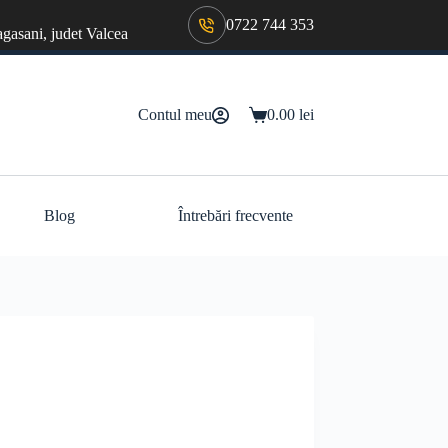
0722 744 353
agasani, judet Valcea
Contul meu
0.00
lei
Coș
de
cumpărături
Blog
Întrebări frecvente