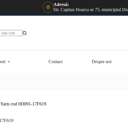
Adresă:
Str. Capitan Hoarca nr 75, municipiul Dr
ort
Contact
Despre noi
ta Yaris cod 0D091-17F619