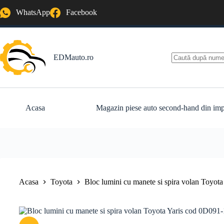
Sari
WhatsApp
Facebook
la
conținut
EDMauto.ro
Niciun
rezultat
Acasa
Magazin piese auto second-hand din imp
Acasa
Toyota
Bloc lumini cu manete si spira volan Toyo