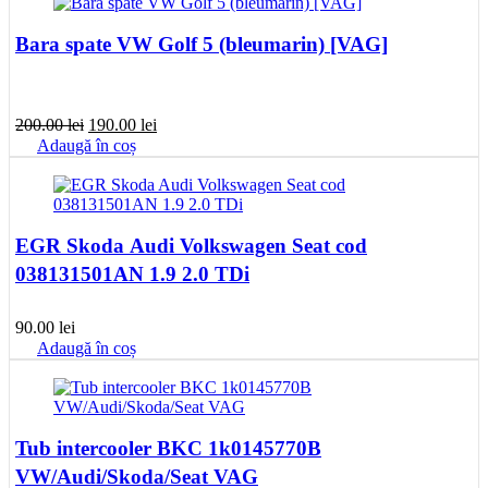
Bara spate VW Golf 5 (bleumarin) [VAG]
Prețul
Prețul
200.00
lei
190.00
lei
inițial
curent
Adaugă în coș
a
este:
fost:
190.00 lei.
200.00 lei.
EGR Skoda Audi Volkswagen Seat cod
038131501AN 1.9 2.0 TDi
90.00
lei
Adaugă în coș
Tub intercooler BKC 1k0145770B
VW/Audi/Skoda/Seat VAG