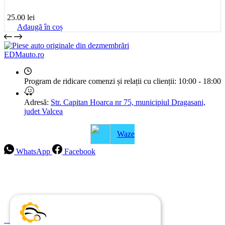
25.00
lei
Adaugă în coș
EDMauto.ro
Program de ridicare comenzi și relații cu clienții:
10:00 - 18:00
Adresă:
Str. Capitan Hoarca nr 75, municipiul Dragasani,
judet Valcea
Waze
WhatsApp
Facebook
Intrebari frecvente
Blog
Politica de ramburs și retur
Formular de retur