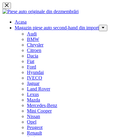
Sari
la
conținut
Acasa
Magazin piese auto second-hand din import
Audi
BMW
Chrysler
Citroen
Dacia
Fiat
Ford
Hyundai
IVECO
Jaguar
Land Rover
Lexus
Mazda
Mercedes-Benz
Mini Cooper
Nissan
Opel
Peugeot
Renault