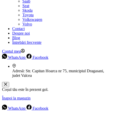
Saab
Seat
Skoda
Toyota
Volkswagen
Volvo
Contact
Despre noi
Blog
Întrebări frecvente
Contul meu
WhatsApp
Facebook
Adresă:
Str. Capitan Hoarca nr 75, municipiul Dragasani,
judet Valcea
Coșul tău este în prezent gol.
Înapoi la magazin
WhatsApp
Facebook