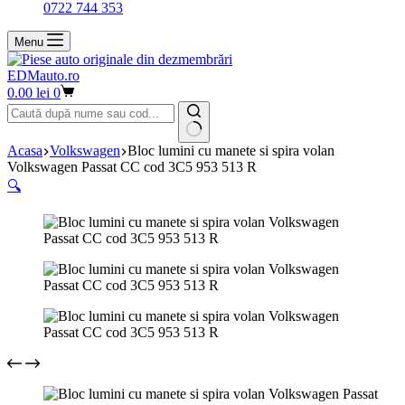
0722 744 353
Menu
EDMauto.ro
Coș
0.00
lei
0
de
cumpărături
Niciun
Acasa
Volkswagen
Bloc lumini cu manete si spira volan
rezultat
Volkswagen Passat CC cod 3C5 953 513 R
🔍