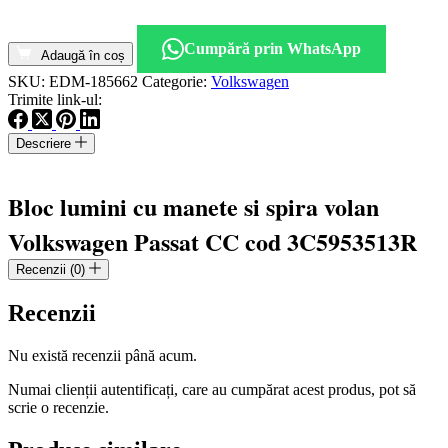
Cantitate
Bloc
Cumpără prin WhatsApp
lumini
Adaugă în coș
cu
SKU:
EDM-185662
Categorie:
Volkswagen
manete
Trimite link-ul:
si
spira
Descriere
volan
Volkswagen
Passat
Bloc lumini cu manete si spira volan
CC
cod
Volkswagen Passat CC cod 3C5953513R
3C5
953
Recenzii (0)
513
R
Recenzii
Nu există recenzii până acum.
Numai clienții autentificați, care au cumpărat acest produs, pot să
scrie o recenzie.