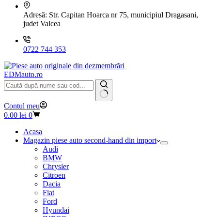
Adresă:
Str. Capitan Hoarca nr 75, municipiul Dragasani,
judet Valcea
0722 744 353
EDMauto.ro
Niciun
Contul meu
rezultat
Coș
0.00
lei
0
de
cumpărături
Acasa
Magazin piese auto second-hand din import
Audi
BMW
Chrysler
Citroen
Dacia
Fiat
Ford
Hyundai