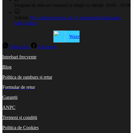
Program de ridicare comenzi și relații cu clienții:
10:00 - 18:00
Adresă:
Str. Capitan Hoarca nr 75, municipiul Dragasani,
judet Valcea
Waze
WhatsApp
Facebook
Intrebari frecvente
Blog
Politica de ramburs și retur
Formular de retur
Garanții
ANPC
Termeni și condiții
Politica de Cookies