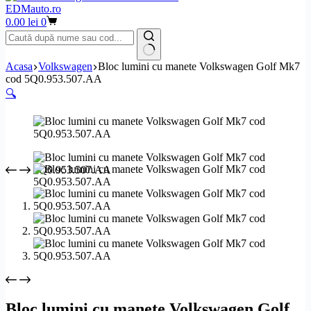
EDMauto.ro
Coș
0.00
lei
0
de
cumpărături
Niciun
Acasa
Volkswagen
Bloc lumini cu manete Volkswagen Golf Mk7
rezultat
cod 5Q0.953.507.AA
🔍
Bloc lumini cu manete Volkswagen Golf