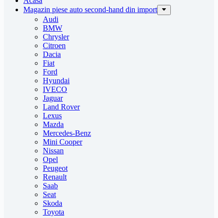
Acasa
Magazin piese auto second-hand din import
Audi
BMW
Chrysler
Citroen
Dacia
Fiat
Ford
Hyundai
IVECO
Jaguar
Land Rover
Lexus
Mazda
Mercedes-Benz
Mini Cooper
Nissan
Opel
Peugeot
Renault
Saab
Seat
Skoda
Toyota