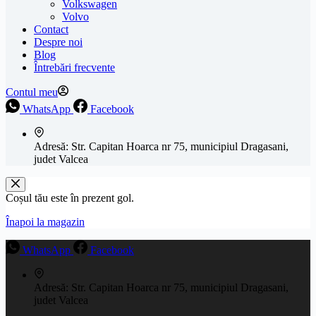
Volkswagen
Volvo
Contact
Despre noi
Blog
Întrebări frecvente
Contul meu
WhatsApp
Facebook
Adresă:
Str. Capitan Hoarca nr 75, municipiul Dragasani,
judet Valcea
Coșul tău este în prezent gol.
Înapoi la magazin
WhatsApp
Facebook
Adresă:
Str. Capitan Hoarca nr 75, municipiul Dragasani,
judet Valcea