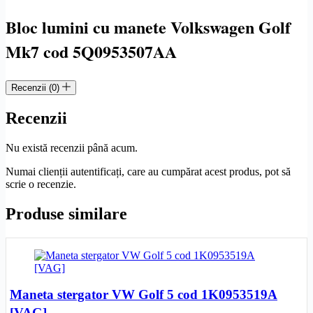
cod
5Q0.953.507.AA
Bloc lumini cu manete Volkswagen Golf
Mk7 cod 5Q0953507AA
Recenzii (0)
Recenzii
Nu există recenzii până acum.
Numai clienții autentificați, care au cumpărat acest produs, pot să
scrie o recenzie.
Produse similare
Maneta stergator VW Golf 5 cod 1K0953519A
[VAG]