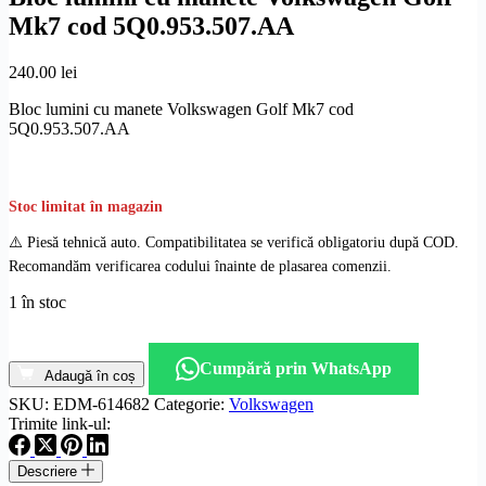
Mk7 cod 5Q0.953.507.AA
240.00
lei
Bloc lumini cu manete Volkswagen Golf Mk7 cod
5Q0.953.507.AA
Stoc limitat în magazin
⚠️ Piesă tehnică auto. Compatibilitatea se verifică obligatoriu după COD.
Recomandăm verificarea codului înainte de plasarea comenzii.
1 în stoc
Cantitate
Bloc
Cumpără prin WhatsApp
lumini
Adaugă în coș
cu
SKU:
EDM-614682
Categorie:
Volkswagen
manete
Trimite link-ul:
Volkswagen
Golf
Descriere
Mk7