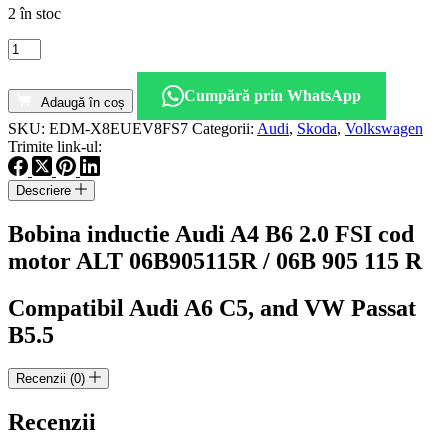
2 în stoc
Cantitate
Bobina
inductie
Cumpără prin WhatsApp
Audi
Adaugă în coș
A4
SKU:
EDM-X8EUEV8FS7
Categorii:
Audi
,
Skoda
,
Volkswagen
B6
Trimite link-ul:
2.0
FSI
cod
Descriere
motor
ALT
Bobina inductie Audi A4 B6 2.0 FSI cod
06B905115R
motor ALT 06B905115R / 06B 905 115 R
Compatibil Audi A6 C5, and VW Passat
B5.5
Recenzii (0)
Recenzii