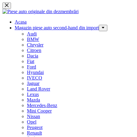
Sari
la
conținut
Acasa
Magazin piese auto second-hand din import
Audi
BMW
Chrysler
Citroen
Dacia
Fiat
Ford
Hyundai
IVECO
Jaguar
Land Rover
Lexus
Mazda
Mercedes-Benz
Mini Cooper
Nissan
Opel
Peugeot
Renault