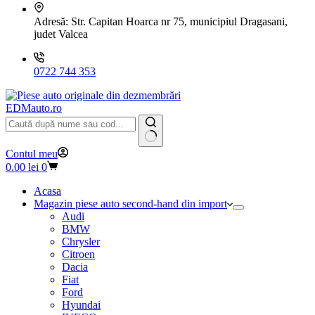
Adresă:
Str. Capitan Hoarca nr 75, municipiul Dragasani,
judet Valcea
0722 744 353
EDMauto.ro
Niciun
Contul meu
rezultat
Coș
0.00
lei
0
de
cumpărături
Acasa
Magazin piese auto second-hand din import
Audi
BMW
Chrysler
Citroen
Dacia
Fiat
Ford
Hyundai