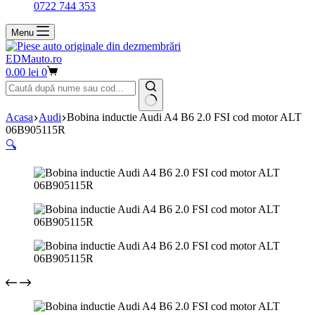
0722 744 353
Menu
EDMauto.ro
Coș
0.00
lei
0
de
cumpărături
Niciun
Acasa
Audi
Bobina inductie Audi A4 B6 2.0 FSI cod motor ALT
rezultat
06B905115R
🔍