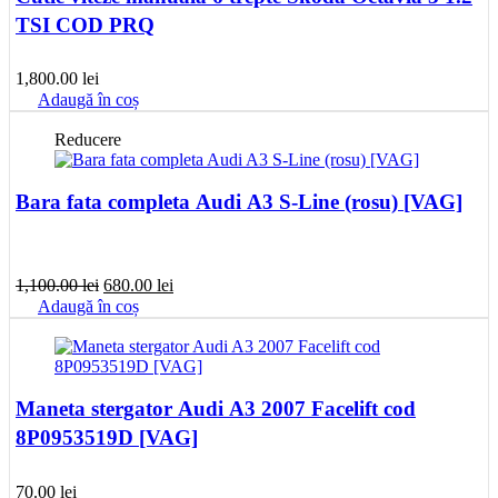
TSI COD PRQ
1,800.00
lei
Adaugă în coș
Reducere
Bara fata completa Audi A3 S-Line (rosu) [VAG]
Prețul
Prețul
1,100.00
lei
680.00
lei
inițial
curent
Adaugă în coș
a
este:
fost:
680.00 lei.
1,100.00 lei.
Maneta stergator Audi A3 2007 Facelift cod
8P0953519D [VAG]
70.00
lei