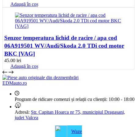
Adaugă în coș
Senzor temperatura lichid de racire / apa cod
06A919501 WV/Audi/Skoda 2.0 TDi cod motor
BKC [VAG]
45.00
lei
Adaugă în coș
EDMauto.ro
Program de ridicare comenzi și relații cu clienții:
10:00 - 18:00
Adresă:
Str. Capitan Hoarca nr 75, municipiul Dragasani,
judet Valcea
Waze