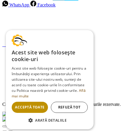
WhatsApp
Facebook
Intrebari frecvente
Blog
Politica de ramburs și retur
Formular de retur
Acest site web folosește
Garanții
cookie-uri
ANPC
Acest site web folosește cookie-uri pentru a
îmbunătăți experiența utilizatorului. Prin
Termeni și condiții
utilizarea site-ului nostru web, sunteți de
Politica de Cookies
acord cu toate cookie-urile în conformitate
cu Politica noastră privind cookie-urile.
Află
Politica de confidențialitate
mai multe
Copyright © 2013-2026
EDMauto.ro
Toate drepturile rezervate.
ACCEPTĂ TOATE
REFUZĂ TOT
ARATĂ DETALIILE