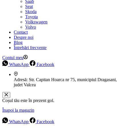
Saab
Seat
Skoda
Toyota
Volkswagen
Volvo
Contact
Despre noi
Blog
Întrebări frecvente
Contul meu
WhatsApp
Facebook
Adresă:
Str. Capitan Hoarca nr 75, municipiul Dragasani,
judet Valcea
Coșul tău este în prezent gol.
Înapoi la magazin
WhatsApp
Facebook