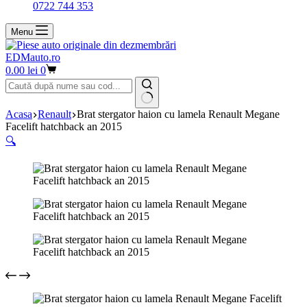
0722 744 353
Menu
EDMauto.ro
Coș
0.00
lei
0
de
cumpărături
Niciun
Acasa
Renault
Brat stergator haion cu lamela Renault Megane
rezultat
Facelift hatchback an 2015
🔍