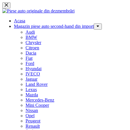
Sari
la
conținut
Acasa
Magazin piese auto second-hand din import
Audi
BMW
Chrysler
Citroen
Dacia
Fiat
Ford
Hyundai
IVECO
Jaguar
Land Rover
Lexus
Mazda
Mercedes-Benz
Mini Cooper
Nissan
Opel
Peugeot
Renault