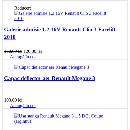
Reducere
Galerie admisie 1.2 16V Renault Clio 3 Facelift
2010
Prețul
Prețul
150.00
lei
120.00
lei
inițial
curent
Adaugă în coș
a
este:
fost:
120.00 lei.
150.00 lei.
Capac deflector aer Renault Megane 3
100.00
lei
Adaugă în coș