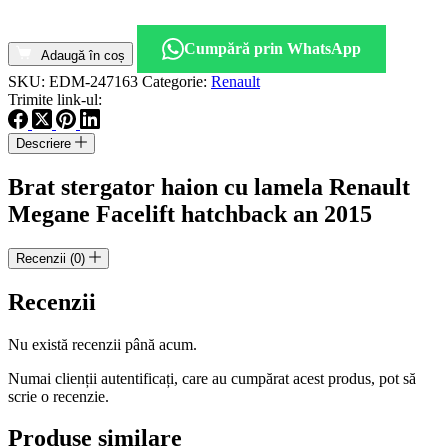
Cantitate
Brat
Cumpără prin WhatsApp
stergator
Adaugă în coș
haion
SKU:
EDM-247163
Categorie:
Renault
cu
Trimite link-ul:
lamela
Renault
Descriere
Megane
Facelift
Brat stergator haion cu lamela Renault
hatchback
an
Megane Facelift hatchback an 2015
2015
Recenzii (0)
Recenzii
Nu există recenzii până acum.
Numai clienții autentificați, care au cumpărat acest produs, pot să
scrie o recenzie.
Produse similare