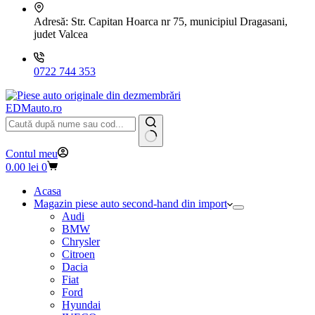
Adresă:
Str. Capitan Hoarca nr 75, municipiul Dragasani,
judet Valcea
0722 744 353
EDMauto.ro
Niciun
Contul meu
rezultat
Coș
0.00
lei
0
de
cumpărături
Acasa
Magazin piese auto second-hand din import
Audi
BMW
Chrysler
Citroen
Dacia
Fiat
Ford
Hyundai