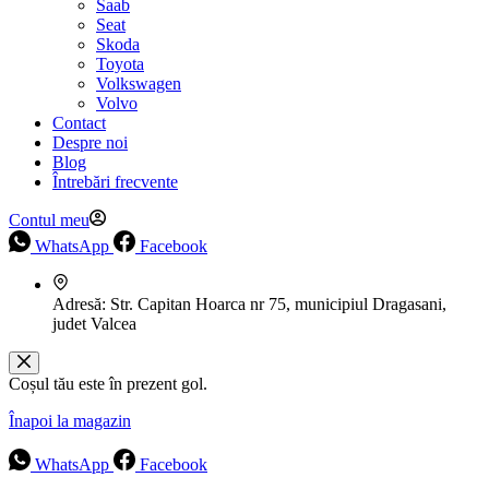
Saab
Seat
Skoda
Toyota
Volkswagen
Volvo
Contact
Despre noi
Blog
Întrebări frecvente
Contul meu
WhatsApp
Facebook
Adresă:
Str. Capitan Hoarca nr 75, municipiul Dragasani,
judet Valcea
Coșul tău este în prezent gol.
Înapoi la magazin
WhatsApp
Facebook