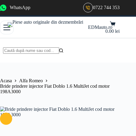
Sari
WhatsApp
0722 744 353
la
conținut
Coș
EDMauto.ro
de
0.00
lei
cumpărături
Niciun
rezultat
Acasa
Alfa Romeo
Bride prindere injector Fiat Doblo 1.6 MultiJet cod motor
198A3000