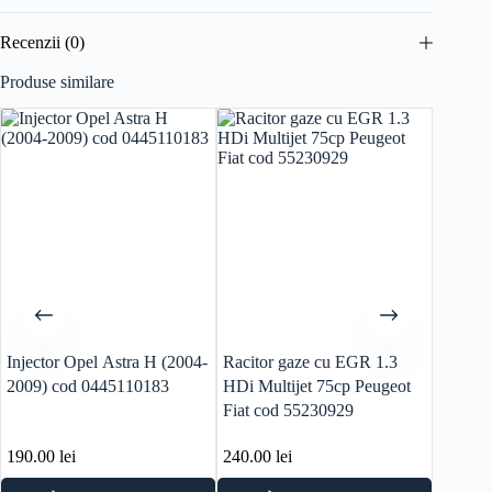
Recenzii (0)
Produse similare
Injector Opel Astra H (2004-
Racitor gaze cu EGR 1.3
Supapa
2009) cod 0445110183
HDi Multijet 75cp Peugeot
2.0 HDI cod 
Fiat cod 55230929
RHH R
190.00
lei
240.00
lei
70.00
l