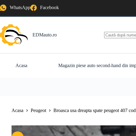
Sari
WhatsApp
Facebook
la
conținut
EDMauto.ro
Niciun
rezultat
Acasa
Magazin piese auto second-hand din imp
Acasa
Peugeot
Broasca usa dreapta spate peugeot 407 c