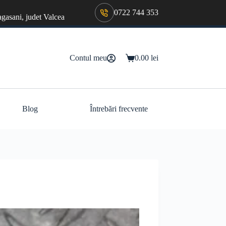
0722 744 353
agasani, judet Valcea
Contul meu
0.00
lei
Coș
de
cumpărături
Blog
Întrebări frecvente