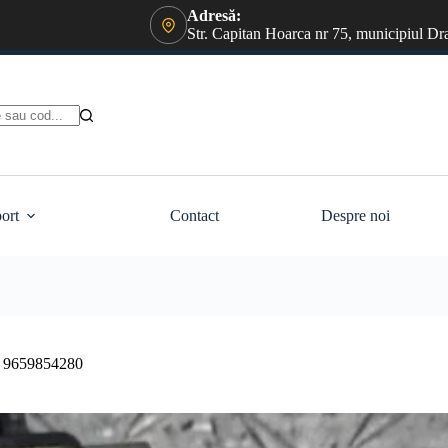
Adresă:
Str. Capitan Hoarca nr 75, municipiul Dr
ort
Contact
Despre noi
od 9659854280