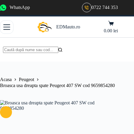
Sari
WhatsApp
0722 744 353
la
conținut
Coș
EDMauto.ro
de
0.00
lei
cumpărături
Niciun
rezultat
Acasa
Peugeot
Broasca usa dreapta spate Peugeot 407 SW cod 9659854280