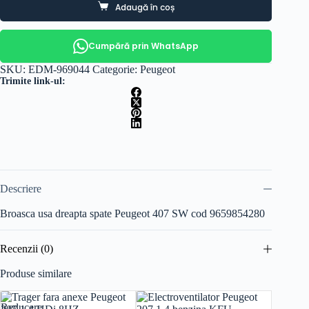
Adaugă în coș
Cumpără prin WhatsApp
SKU:
EDM-969044
Categorie:
Peugeot
Trimite link-ul:
Descriere
Broasca usa dreapta spate Peugeot 407 SW cod 9659854280
Recenzii (0)
Produse similare
Reducere