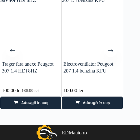
Trager fara anexe Peugeot
Electroventilator Peugeot
Cutie v
307 1.4 HDi 8HZ
207 1.4 benzina KFU
Peugeo
motor 
100.00
lei
100.00
lei
450.0
180.00
lei
Prețul
Prețul
inițial
curent
Adaugă în coș
Adaugă în coș
a
este:
fost:
100.00 lei.
180.00 lei.
EDMauto.ro