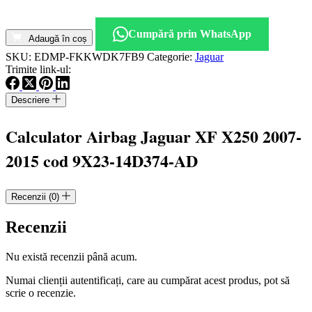
Cantitate
Calculator
Cumpără prin WhatsApp
Airbag
Adaugă în coș
Jaguar
SKU:
EDMP-FKKWDK7FB9
Categorie:
Jaguar
XF
Trimite link-ul:
X250
2007-
Descriere
2015
cod
9X2314D374AD
Calculator Airbag Jaguar XF X250 2007-
2015 cod 9X23-14D374-AD
Recenzii (0)
Recenzii
Nu există recenzii până acum.
Numai clienții autentificați, care au cumpărat acest produs, pot să
scrie o recenzie.