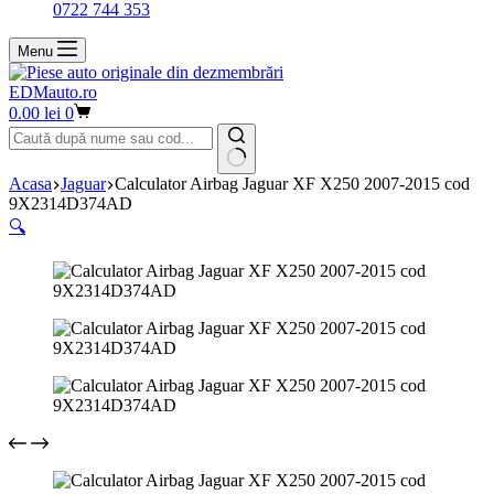
0722 744 353
Menu
EDMauto.ro
Coș
0.00
lei
0
de
cumpărături
Niciun
Acasa
Jaguar
Calculator Airbag Jaguar XF X250 2007-2015 cod
rezultat
9X2314D374AD
🔍