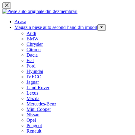
Sari
la
conținut
Acasa
Magazin piese auto second-hand din import
Audi
BMW
Chrysler
Citroen
Dacia
Fiat
Ford
Hyundai
IVECO
Jaguar
Land Rover
Lexus
Mazda
Mercedes-Benz
Mini Cooper
Nissan
Opel
Peugeot
Renault