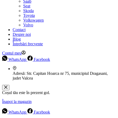
Saab
Seat
Skoda
Toyota
Volkswagen
Volvo
Contact
Despre noi
Blog
Întrebări frecvente
Contul meu
WhatsApp
Facebook
Adresă:
Str. Capitan Hoarca nr 75, municipiul Dragasani,
judet Valcea
Coșul tău este în prezent gol.
Înapoi la magazin
WhatsApp
Facebook