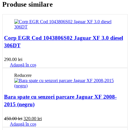
Produse similare
Corp EGR Cod 1043806S02 Jaguar XF 3.0 diesel
306DT
290.00
lei
Adaugă în coș
Reducere
Bara spate cu senzori parcare Jaguar XF 2008-
2015 (negru)
Prețul
Prețul
450.00
lei
320.00
lei
inițial
curent
Adaugă în coș
a
este: