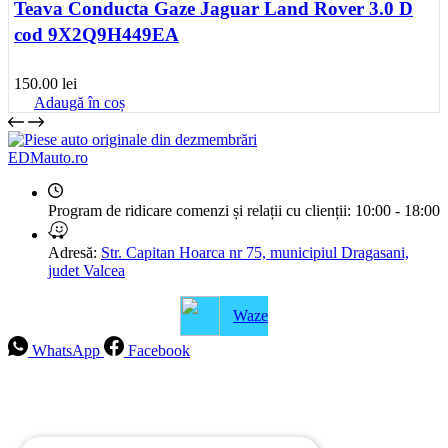
Teava Conducta Gaze Jaguar Land Rover 3.0 D
cod 9X2Q9H449EA
150.00
lei
Adaugă în coș
EDMauto.ro
Program de ridicare comenzi și relații cu clienții:
10:00 - 18:00
Adresă:
Str. Capitan Hoarca nr 75, municipiul Dragasani,
judet Valcea
Waze
WhatsApp
Facebook
Intrebari frecvente
Blog