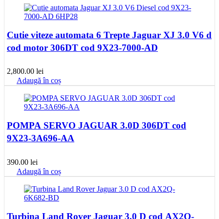
fost:
320.00 lei.
450.00 lei.
Cutie viteze automata 6 Trepte Jaguar XJ 3.0 V6 d
cod motor 306DT cod 9X23-7000-AD
2,800.00
lei
Adaugă în coș
POMPA SERVO JAGUAR 3.0D 306DT cod
9X23-3A696-AA
390.00
lei
Adaugă în coș
Turbina Land Rover Jaguar 3.0 D cod AX2Q-