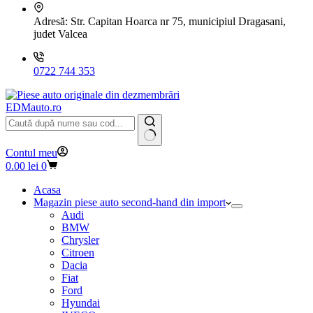
Adresă:
Str. Capitan Hoarca nr 75, municipiul Dragasani,
judet Valcea
0722 744 353
EDMauto.ro
Niciun
Contul meu
rezultat
Coș
0.00
lei
0
de
cumpărături
Acasa
Magazin piese auto second-hand din import
Audi
BMW
Chrysler
Citroen
Dacia
Fiat
Ford
Hyundai