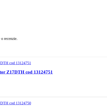
e o recenzie.
motor Z17DTH cod 13124751