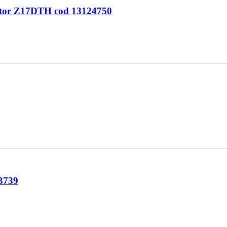
motor Z17DTH cod 13124750
3739