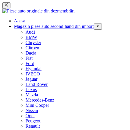
Sari
la
conținut
Acasa
Magazin piese auto second-hand din import
Audi
BMW
Chrysler
Citroen
Dacia
Fiat
Ford
Hyundai
IVECO
Jaguar
Land Rover
Lexus
Mazda
Mercedes-Benz
Mini Cooper
Nissan
Opel
Peugeot
Renault