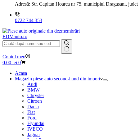
Adresă:
Str. Capitan Hoarca nr 75, municipiul Dragasani, judet
0722 744 353
EDMauto.ro
Niciun
Contul meu
rezultat
Coș
0.00
lei
0
de
cumpărături
Acasa
Magazin piese auto second-hand din import
Audi
BMW
Chrysler
Citroen
Dacia
Fiat
Ford
Hyundai
IVECO
Jaguar