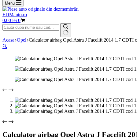
Menu
EDMauto.ro
Coș
0.00
lei
0
de
cumpărături
Niciun
Acasa
Opel
Calculator airbag Opel Astra J Facelift 2014 1.7 CDTI
rezultat
🔍
Calculator airbag Opel Astra J Facelift 2