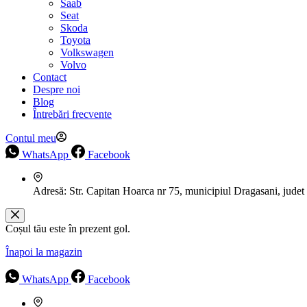
Saab
Seat
Skoda
Toyota
Volkswagen
Volvo
Contact
Despre noi
Blog
Întrebări frecvente
Contul meu
WhatsApp
Facebook
Adresă:
Str. Capitan Hoarca nr 75, municipiul Dragasani, judet
Coșul tău este în prezent gol.
Înapoi la magazin
WhatsApp
Facebook