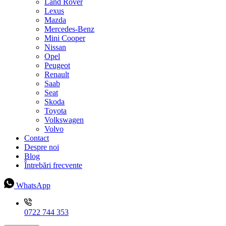
Land Rover
Lexus
Mazda
Mercedes-Benz
Mini Cooper
Nissan
Opel
Peugeot
Renault
Saab
Seat
Skoda
Toyota
Volkswagen
Volvo
Contact
Despre noi
Blog
Întrebări frecvente
WhatsApp
0722 744 353