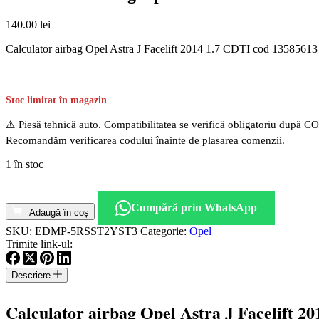
140.00
lei
Calculator airbag Opel Astra J Facelift 2014 1.7 CDTI cod 13585613
Stoc limitat în magazin
⚠️ Piesă tehnică auto. Compatibilitatea se verifică obligatoriu după C
Recomandăm verificarea codului înainte de plasarea comenzii.
1 în stoc
Cantitate
Calculator
Cumpără prin WhatsApp
airbag
Adaugă în coș
Opel
SKU:
EDMP-5RSST2YST3
Categorie:
Opel
Astra
Trimite link-ul:
J
Facelift
Descriere
2014
1.7
CDTI
Calculator airbag Opel Astra J Facelift 2
cod