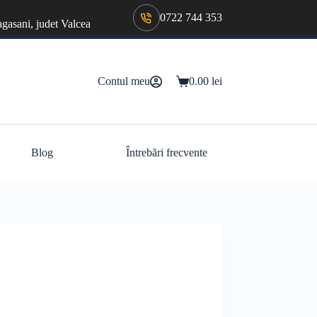
0722 744 353
agasani, judet Valcea
Contul meu
0.00
lei
Coș
de
cumpărături
Blog
Întrebări frecvente