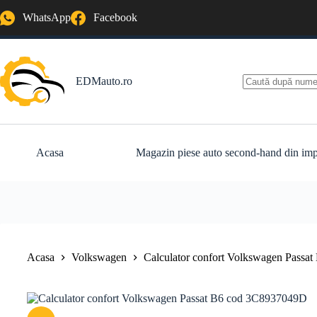
Sari
WhatsApp
Facebook
la
conținut
EDMauto.ro
Niciun
rezultat
Acasa
Magazin piese auto second-hand din imp
Acasa
Volkswagen
Calculator confort Volkswagen Pass