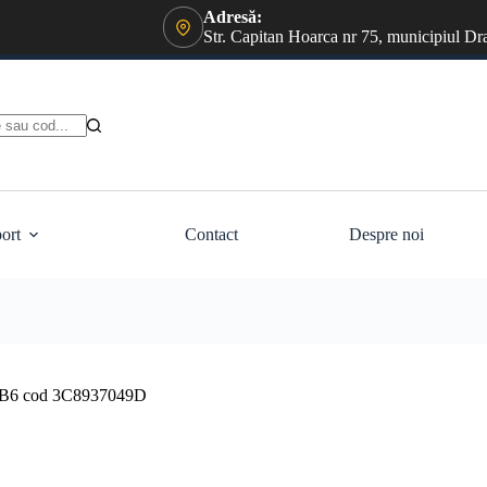
Adresă:
Str. Capitan Hoarca nr 75, municipiul Dr
ort
Contact
Despre noi
at B6 cod 3C8937049D