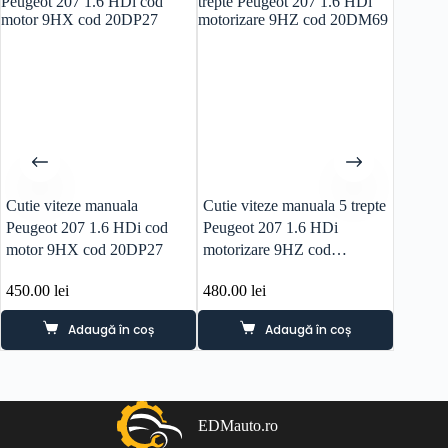
Cutie viteze manuala
Cutie viteze manuala 5 trepte
Panou 
Peugeot 207 1.6 HDi cod
Peugeot 207 1.6 HDi
dreapta
motor 9HX cod 20DP27
motorizare 9HZ cod
20DM69
450.00
lei
480.00
lei
40.00
l
Adaugă în coș
Adaugă în coș
EDMauto.ro