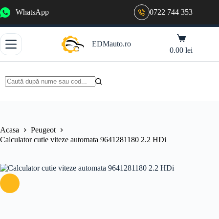
Sari
WhatsApp
0722 744 353
la
conținut
Coș
EDMauto.ro
de
0.00
lei
cumpărături
Niciun
rezultat
Acasa
Peugeot
Calculator cutie viteze automata 9641281180 2.2 HDi