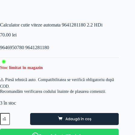
Calculator cutie viteze automata 9641281180 2.2 HDi
70.00
lei
9646950780 9641281180
Stoc limitat în magazin
⚠️ Piesă tehnică auto. Compatibilitatea se verifică obligatoriu după
COD.
Recomandăm verificarea codului înainte de plasarea comenzii.
3 în stoc
Cantitate
Adaugă în coș
Calculator
cutie
viteze