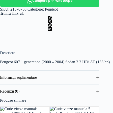
automata
Cumpără prin WhatsApp
9641281180
2.2
SKU:
21570758
Categorie:
Peugeot
HDi
Trimite link-ul:
Descriere
Peugeot 607 1 generation [2000 – 2004] Sedan 2.2 HDi AT (133 hp)
Informații suplimentare
Recenzii (0)
Produse similare
Reducer