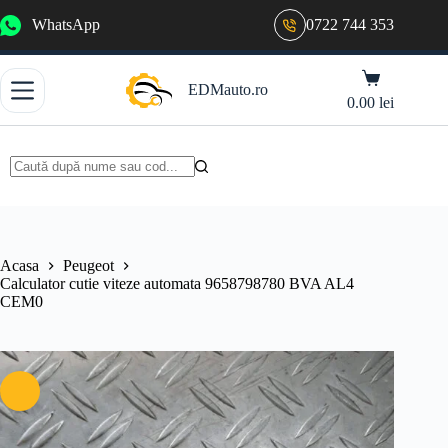
Sari
WhatsApp
0722 744 353
la
conținut
Coș
EDMauto.ro
de
0.00
lei
cumpărături
Niciun
rezultat
Acasa
Peugeot
Calculator cutie viteze automata 9658798780 BVA AL4
CEM0