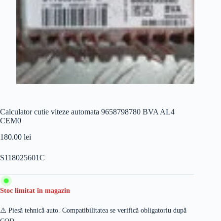
Calculator cutie viteze automata 9658798780 BVA AL4
CEM0
180.00
lei
S118025601C
Stoc limitat în magazin
⚠️ Piesă tehnică auto. Compatibilitatea se verifică obligatoriu după
COD.