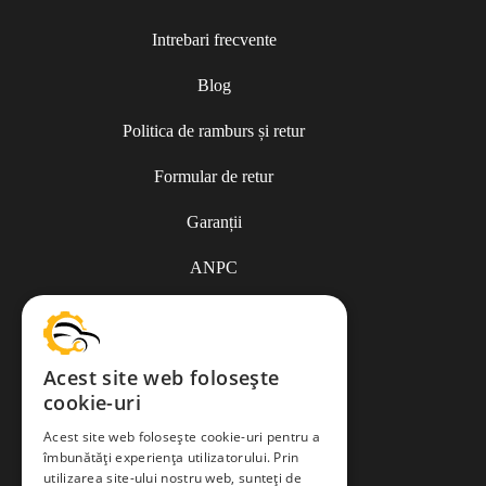
Intrebari frecvente
Blog
Politica de ramburs și retur
Formular de retur
Garanții
ANPC
Termeni și condiții
Acest site web folosește
cookie-uri
Politica de Cookies
Acest site web folosește cookie-uri pentru a
îmbunătăți experiența utilizatorului. Prin
Politica de confidențialitate
utilizarea site-ului nostru web, sunteți de