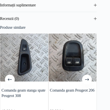
Informații suplimentare
Recenzii (0)
Produse similare
Comanda geam stanga spate
Comanda geam Peugeot 206
Cutie v
Peugeot 308
Peugeo
motor 