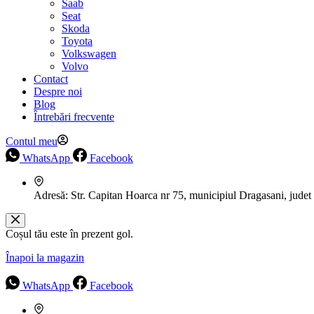
Saab
Seat
Skoda
Toyota
Volkswagen
Volvo
Contact
Despre noi
Blog
Întrebări frecvente
Contul meu
WhatsApp
Facebook
Adresă:
Str. Capitan Hoarca nr 75, municipiul Dragasani, judet
Coșul tău este în prezent gol.
Înapoi la magazin
WhatsApp
Facebook