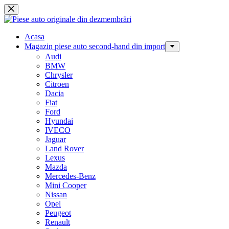
Sari
la
conținut
Acasa
Magazin piese auto second-hand din import
Audi
BMW
Chrysler
Citroen
Dacia
Fiat
Ford
Hyundai
IVECO
Jaguar
Land Rover
Lexus
Mazda
Mercedes-Benz
Mini Cooper
Nissan
Opel
Peugeot
Renault