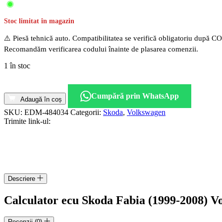
Stoc limitat în magazin
⚠️ Piesă tehnică auto. Compatibilitatea se verifică obligatoriu după C
Recomandăm verificarea codului înainte de plasarea comenzii.
1 în stoc
Cantitate
Calculator
Cumpără prin WhatsApp
ecu
Adaugă în coș
Skoda
SKU:
EDM-484034
Categorii:
Skoda
,
Volkswagen
Fabia
Trimite link-ul:
(1999-
2008)
Volkswagen
Polo
cod
03E906033AK
Descriere
5WP4423603
Calculator ecu Skoda Fabia (1999-2008)
Recenzii (0)