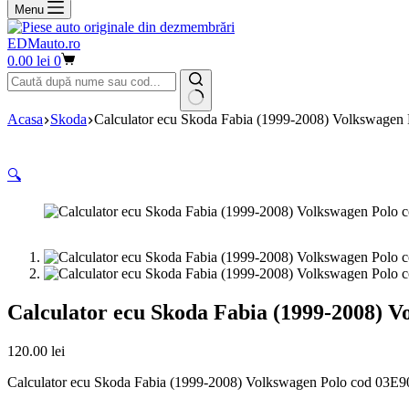
Menu
EDMauto.ro
Coș
0.00
lei
0
de
cumpărături
Niciun
Acasa
Skoda
Calculator ecu Skoda Fabia (1999-2008) Volkswag
rezultat
🔍
Calculator ecu Skoda Fabia (1999-2008)
120.00
lei
Calculator ecu Skoda Fabia (1999-2008) Volkswagen Polo cod 0