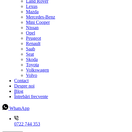
Land Rover
Lexus
Mazda
Mercedes-Benz
Mini Cooper
Nissan
Opel
Peugeot
Renault
Saab
Seat
Skoda
Toyota
Volkswagen
Volvo
Contact
Despre noi
Blog
Întrebări frecvente
WhatsApp
0722 744 353