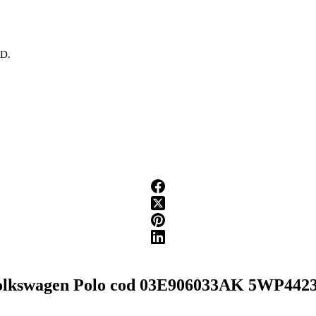
OD.
 Volkswagen Polo cod 03E906033AK 5WP442