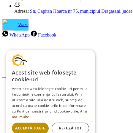
Adresă:
Str. Capitan Hoarca nr 75, municipiul Dragasani, judet
Waze
WhatsApp
Facebook
Intrebari frecvente
Blog
Politica de ramburs și retur
Acest site web folosește
Formular de retur
cookie-uri
Garanții
Acest site web folosește cookie-uri pentru a
îmbunătăți experiența utilizatorului. Prin
ANPC
utilizarea site-ului nostru web, sunteți de
Termeni și condiții
acord cu toate cookie-urile în conformitate
cu Politica noastră privind cookie-urile.
Află
Politica de Cookies
mai multe
Politica de confidențialitate
ACCEPTĂ TOATE
REFUZĂ TOT