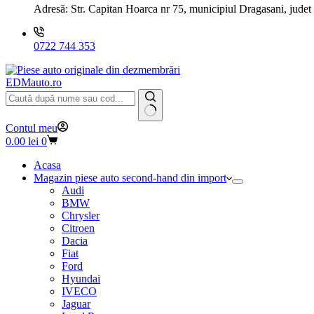
Adresă:
Str. Capitan Hoarca nr 75, municipiul Dragasani, judet
0722 744 353
EDMauto.ro
Niciun
Contul meu
rezultat
Coș
0.00
lei
0
de
cumpărături
Acasa
Magazin piese auto second-hand din import
Audi
BMW
Chrysler
Citroen
Dacia
Fiat
Ford
Hyundai
IVECO
Jaguar