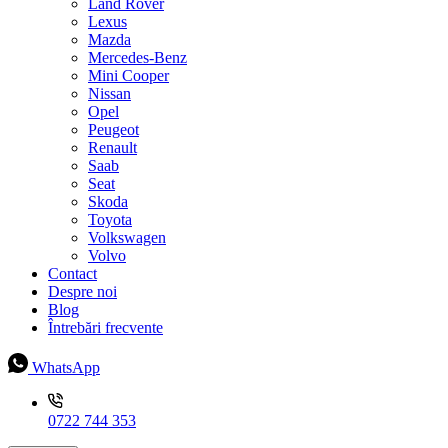
Land Rover
Lexus
Mazda
Mercedes-Benz
Mini Cooper
Nissan
Opel
Peugeot
Renault
Saab
Seat
Skoda
Toyota
Volkswagen
Volvo
Contact
Despre noi
Blog
Întrebări frecvente
WhatsApp
0722 744 353