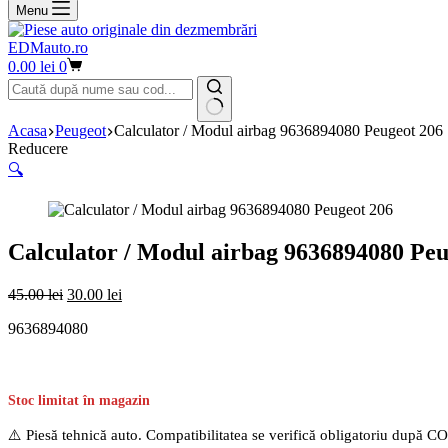
Menu
EDMauto.ro
Coș
0.00
lei
0
de
cumpărături
Niciun
Acasa
Peugeot
Calculator / Modul airbag 9636894080 Peugeot 206
rezultat
Reducere
🔍
Calculator / Modul airbag 9636894080 Peu
Prețul
Prețul
45.00
lei
30.00
lei
inițial
curent
9636894080
a
este:
fost:
30.00 lei.
45.00 lei.
Stoc limitat în magazin
⚠️ Piesă tehnică auto. Compatibilitatea se verifică obligatoriu după C