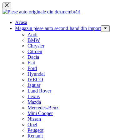
Sari
la
conținut
Acasa
Magazin piese auto second-hand din import
Audi
BMW
Chrysler
Citroen
Dacia
Fiat
Ford
Hyundai
IVECO
Jaguar
Land Rover
Lexus
Mazda
Mercedes-Benz
Mini Cooper
Nissan
Opel
Peugeot
Renault