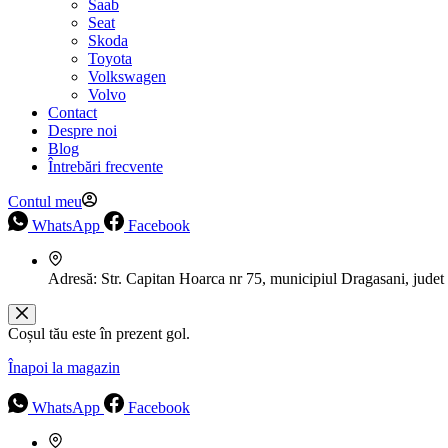
Saab
Seat
Skoda
Toyota
Volkswagen
Volvo
Contact
Despre noi
Blog
Întrebări frecvente
Contul meu
WhatsApp
Facebook
Adresă:
Str. Capitan Hoarca nr 75, municipiul Dragasani, judet
Coșul tău este în prezent gol.
Înapoi la magazin
WhatsApp
Facebook