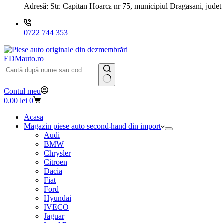
Adresă:
Str. Capitan Hoarca nr 75, municipiul Dragasani, judet
0722 744 353
EDMauto.ro
Niciun
Contul meu
rezultat
Coș
0.00
lei
0
de
cumpărături
Acasa
Magazin piese auto second-hand din import
Audi
BMW
Chrysler
Citroen
Dacia
Fiat
Ford
Hyundai
IVECO
Jaguar