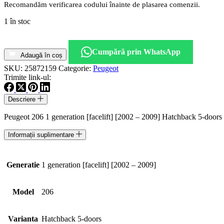
Recomandăm verificarea codului înainte de plasarea comenzii.
1 în stoc
Cantitate
Calculator
Cumpără prin WhatsApp
/
Adaugă în coș
Modul
SKU:
25872159
Categorie:
Peugeot
airbag
Trimite link-ul:
9636894080
Peugeot
Descriere
206
Peugeot 206 1 generation [facelift] [2002 – 2009] Hatchback 5-doors
Informații suplimentare
Generatie
1 generation [facelift] [2002 – 2009]
Model
206
Varianta
Hatchback 5-doors