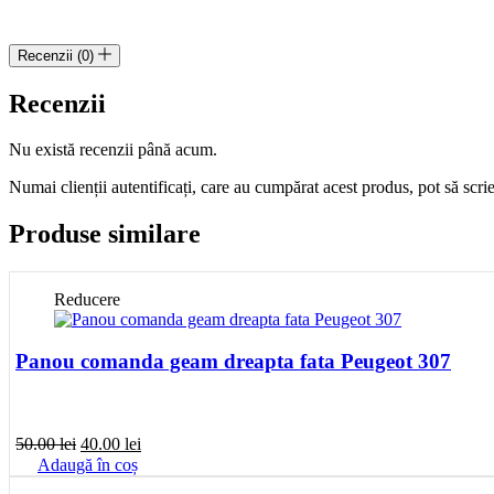
Recenzii (0)
Recenzii
Nu există recenzii până acum.
Numai clienții autentificați, care au cumpărat acest produs, pot să scri
Produse similare
Reducere
Panou comanda geam dreapta fata Peugeot 307
Prețul
Prețul
50.00
lei
40.00
lei
inițial
curent
Adaugă în coș
a
este: