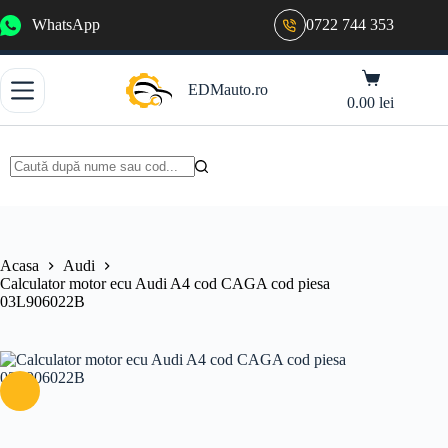
Sari
WhatsApp
0722 744 353
la
conținut
Coș
EDMauto.ro
de
0.00
lei
cumpărături
Niciun
rezultat
Acasa
Audi
Calculator motor ecu Audi A4 cod CAGA cod piesa
03L906022B