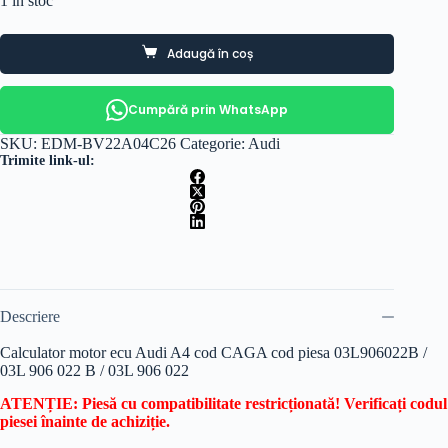
1 în stoc
Adaugă în coș
Cumpără prin WhatsApp
SKU:
EDM-BV22A04C26
Categorie:
Audi
Trimite link-ul:
Descriere
Calculator motor ecu Audi A4 cod CAGA cod piesa 03L906022B /
03L 906 022 B / 03L 906 022
ATENȚIE: Piesă cu compatibilitate restricționată! Verificați codul
piesei înainte de achiziție.