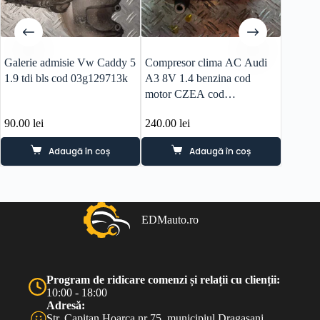
Galerie admisie Vw Caddy 5
Compresor clima AC Audi
Volan A
1.9 tdi bls cod 03g129713k
A3 8V 1.4 benzina cod
8P041
motor CZEA cod
5Q0820803A
90.00
lei
240.00
lei
140.0
Adaugă în coș
Adaugă în coș
EDMauto.ro
Program de ridicare comenzi și relații cu clienții:
10:00 - 18:00
Adresă:
Str. Capitan Hoarca nr 75, municipiul Dragasani,