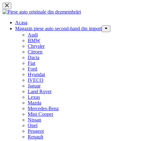
Sari
la
conținut
Acasa
Magazin piese auto second-hand din import
Audi
BMW
Chrysler
Citroen
Dacia
Fiat
Ford
Hyundai
IVECO
Jaguar
Land Rover
Lexus
Mazda
Mercedes-Benz
Mini Cooper
Nissan
Opel
Peugeot
Renault