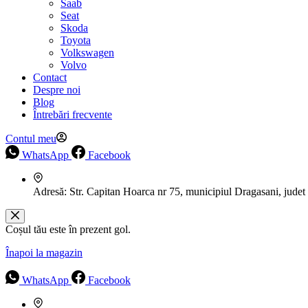
Saab
Seat
Skoda
Toyota
Volkswagen
Volvo
Contact
Despre noi
Blog
Întrebări frecvente
Contul meu
WhatsApp
Facebook
Adresă:
Str. Capitan Hoarca nr 75, municipiul Dragasani, judet
Coșul tău este în prezent gol.
Înapoi la magazin
WhatsApp
Facebook