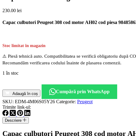
230.00
lei
Capac culbutori Peugeot 308 cod motor AH02 cod piesa 9848586
Stoc limitat în magazin
⚠️ Piesă tehnică auto. Compatibilitatea se verifică obligatoriu după C
Recomandăm verificarea codului înainte de plasarea comenzii.
1 în stoc
Cantitate
Capac
Cumpără prin WhatsApp
culbutori
Adaugă în coș
Peugeot
SKU:
EDM-4M06S05Y26
Categorie:
Peugeot
308
Trimite link-ul:
cod
motor
Descriere
AH02
cod
Capac culbutori Peugeot 308 cod motor A
piesa