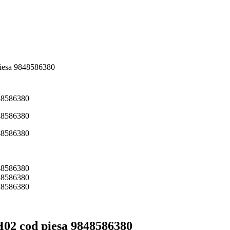
piesa 9848586380
H02 cod piesa 9848586380