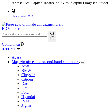
Adresă:
Str. Capitan Hoarca nr 75, municipiul Dragasani, judet
0722 744 353
EDMauto.ro
Niciun
Contul meu
rezultat
Coș
0.00
lei
0
de
cumpărături
Acasa
Magazin piese auto second-hand din import
Audi
BMW
Chrysler
Citroen
Dacia
Fiat
Ford
Hyundai
IVECO
Jaguar