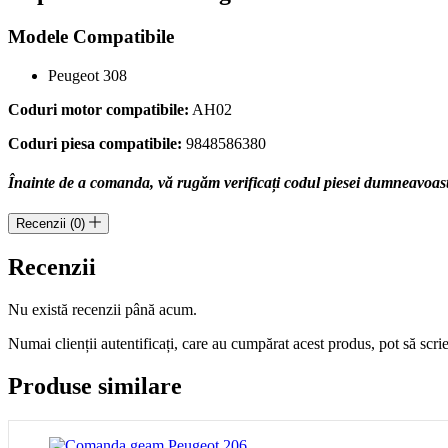
9848586380
Modele Compatibile
Peugeot 308
Coduri motor compatibile:
AH02
Coduri piesa compatibile:
9848586380
Înainte de a comanda, vă rugăm verificați codul piesei dumneavoastră
Recenzii (0)
Recenzii
Nu există recenzii până acum.
Numai clienții autentificați, care au cumpărat acest produs, pot să scri
Produse similare