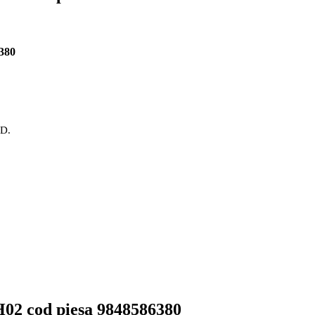
380
OD.
H02 cod piesa 9848586380