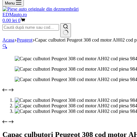
Menu
EDMauto.ro
Coș
0.00
lei
0
de
cumpărături
Niciun
Acasa
Peugeot
Capac culbutori Peugeot 308 cod motor AH02 cod 
rezultat
🔍
Capac culbutori Peugeot 308 cod motor A