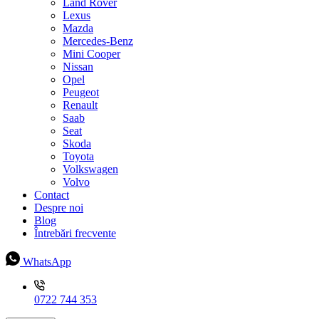
Land Rover
Lexus
Mazda
Mercedes-Benz
Mini Cooper
Nissan
Opel
Peugeot
Renault
Saab
Seat
Skoda
Toyota
Volkswagen
Volvo
Contact
Despre noi
Blog
Întrebări frecvente
WhatsApp
0722 744 353