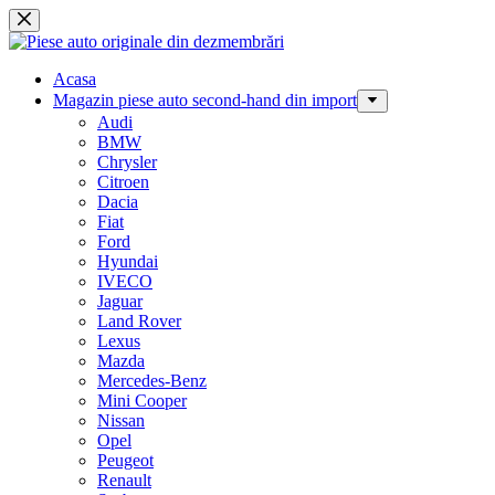
Sari
la
conținut
Acasa
Magazin piese auto second-hand din import
Audi
BMW
Chrysler
Citroen
Dacia
Fiat
Ford
Hyundai
IVECO
Jaguar
Land Rover
Lexus
Mazda
Mercedes-Benz
Mini Cooper
Nissan
Opel
Peugeot
Renault