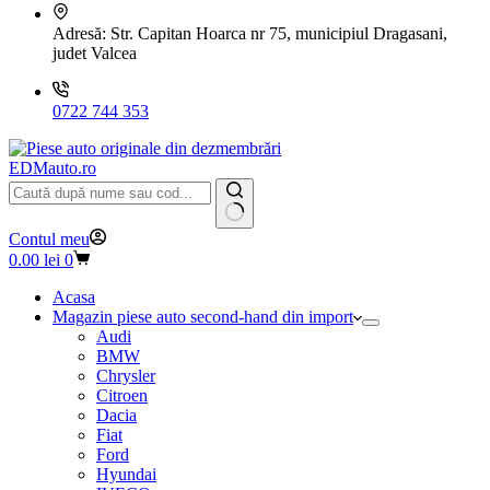
Adresă:
Str. Capitan Hoarca nr 75, municipiul Dragasani,
judet Valcea
0722 744 353
EDMauto.ro
Niciun
Contul meu
rezultat
Coș
0.00
lei
0
de
cumpărături
Acasa
Magazin piese auto second-hand din import
Audi
BMW
Chrysler
Citroen
Dacia
Fiat
Ford
Hyundai