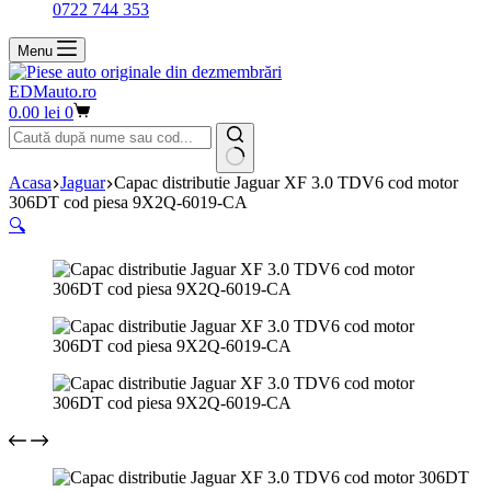
0722 744 353
Menu
EDMauto.ro
Coș
0.00
lei
0
de
cumpărături
Niciun
Acasa
Jaguar
Capac distributie Jaguar XF 3.0 TDV6 cod motor
rezultat
306DT cod piesa 9X2Q-6019-CA
🔍