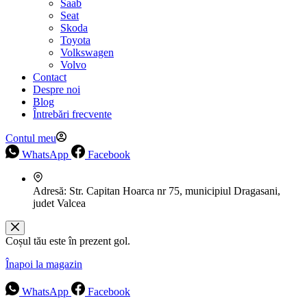
Saab
Seat
Skoda
Toyota
Volkswagen
Volvo
Contact
Despre noi
Blog
Întrebări frecvente
Contul meu
WhatsApp
Facebook
Adresă:
Str. Capitan Hoarca nr 75, municipiul Dragasani,
judet Valcea
Coșul tău este în prezent gol.
Înapoi la magazin
WhatsApp
Facebook