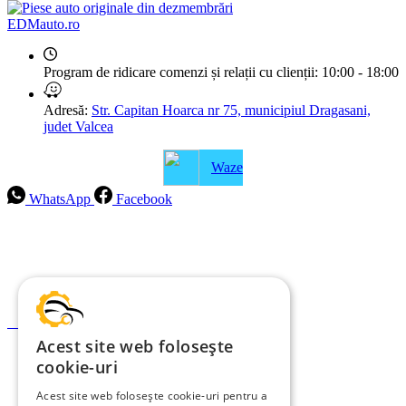
EDMauto.ro
Program de ridicare comenzi și relații cu clienții:
10:00 - 18:00
Adresă:
Str. Capitan Hoarca nr 75, municipiul Dragasani,
judet Valcea
Waze
WhatsApp
Facebook
Intrebari frecvente
Blog
Politica de ramburs și retur
Formular de retur
Acest site web folosește
Garanții
cookie-uri
ANPC
Acest site web folosește cookie-uri pentru a