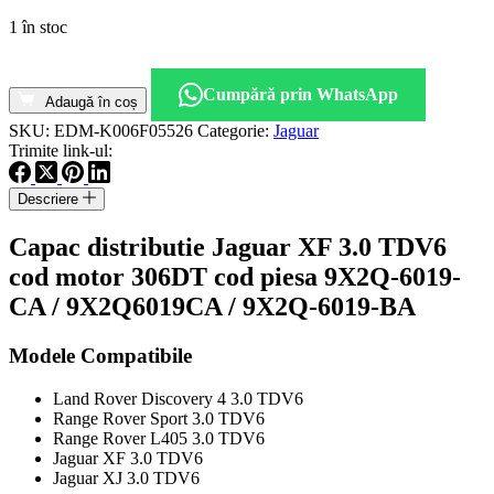
1 în stoc
Cantitate
Capac
Cumpără prin WhatsApp
distributie
Adaugă în coș
Jaguar
SKU:
EDM-K006F05526
Categorie:
Jaguar
XF
Trimite link-ul:
3.0
TDV6
Descriere
cod
motor
Capac distributie Jaguar XF 3.0 TDV6
306DT
cod
cod motor 306DT cod piesa 9X2Q-6019-
piesa
CA / 9X2Q6019CA / 9X2Q-6019-BA
9X2Q-
6019-
CA
Modele Compatibile
Land Rover Discovery 4 3.0 TDV6
Range Rover Sport 3.0 TDV6
Range Rover L405 3.0 TDV6
Jaguar XF 3.0 TDV6
Jaguar XJ 3.0 TDV6