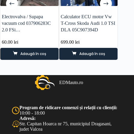
Electrovalva / Supapa
Calculator ECU motor Vw
Cutie v
vacuum cod 037906283C
T-Cross Skoda Audi 1.0 TSI
Skoda 
2.0 FSi
DLA 05C907394D
COD 
VW/Audi/Skoda/Seat VAG
60.00
lei
699.00
lei
1,800.
Adaugă în coș
Adaugă în coș
EDMauto.ro
Program de ridicare comenzi și relații cu clienții:
10:00 - 18:00
Adresă:
Str. Capitan Hoarca nr 75, municipiul Dragasani,
judet Valcea