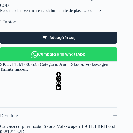
COD.
Recomandăm verificarea codului înainte de plasarea comenzii.
1 în stoc
Adaugă în coș
Cumpără prin WhatsApp
SKU:
EDM-003623
Categorii:
Audi
,
Skoda
,
Volkswagen
Trimite link-ul:
Descriere
Carcasa corp termostat Skoda Volkswagen 1.9 TDI BRB cod
038121132D