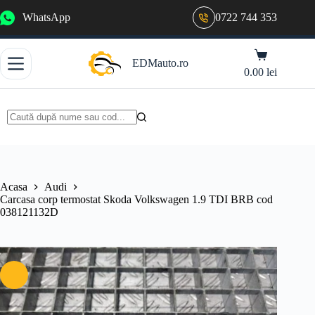
Sari
WhatsApp
0722 744 353
la
conținut
Coș
EDMauto.ro
de
0.00
lei
cumpărături
Niciun
rezultat
Acasa
Audi
Carcasa corp termostat Skoda Volkswagen 1.9 TDI BRB cod
038121132D