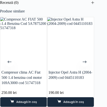
Recenzii (0)
Produse similare
Compresor clima AC Fiat
Injector Opel Astra H (2004-
Rampa r
500 1.4 benzina cod motor
2009) cod 0445110183
Romeo 
169A3000 cod 51747318
cod mo
250.00
lei
190.00
lei
180.0
Adaugă în coș
Adaugă în coș