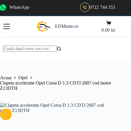
Sari
WhatsApp
0722 744 353
la
conținut
Coș
EDMauto.ro
de
0.00
lei
cumpărături
Niciun
rezultat
Acasa
Opel
Clapeta acceleratie Opel Corsa D 1.3 CDTI 2007 cod motor
Z13DTH