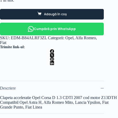
1 în stoc
Adaugă în coș
Cumpără prin WhatsApp
SKU:
EDM-B84ALRF3ZL
Categorii:
Opel
,
Alfa Romeo
,
Fiat
Trimite link-ul:
Descriere
Clapeta acceleratie Opel Corsa D 1.3 CDTI 2007 cod motor Z13DTH
Compatibil Opel Astra H, Alfa Romeo Mito, Lancia Ypsilon, Fiat
Grande Punto, Fiat Linea