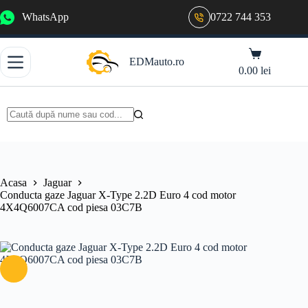
Sari
WhatsApp
0722 744 353
la
conținut
Coș
EDMauto.ro
de
0.00
lei
cumpărături
Niciun
rezultat
Acasa
Jaguar
Conducta gaze Jaguar X-Type 2.2D Euro 4 cod motor
4X4Q6007CA cod piesa 03C7B