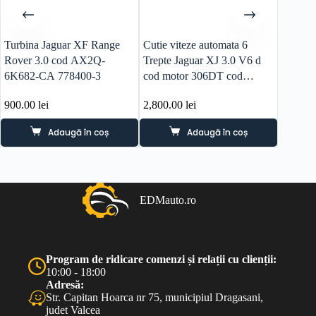
Turbina Jaguar XF Range
Cutie viteze automata 6
Panou 
Rover 3.0 cod AX2Q-
Trepte Jaguar XJ 3.0 V6 d
an 201
6K682-CA 778400-3
cod motor 306DT cod
AA 
9X23-7000-AD
900.00
lei
2,800.00
lei
360.0
Adaugă în coș
Adaugă în coș
EDMauto.ro
Program de ridicare comenzi și relații cu clienții:
10:00 - 18:00
Adresă:
Str. Capitan Hoarca nr 75, municipiul Dragasani,
judet Valcea