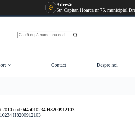
Adresă:
Str. Capitan Hoarca nr 75, municipiul Dr
Niciun
rezultat
ort
Contact
Despre noi
 dci 2010 cod 0445010234 H8200912103