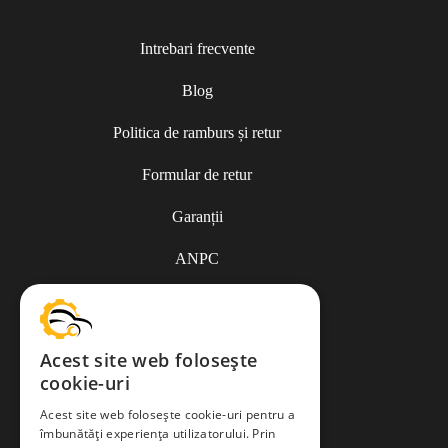
Intrebari frecvente
Blog
Politica de ramburs și retur
Formular de retur
Garanții
ANPC
Termeni și condiții
Acest site web folosește
cookie-uri
Politica de Cookies
Acest site web folosește cookie-uri pentru a
îmbunătăți experiența utilizatorului. Prin
Politica de confidențialitate