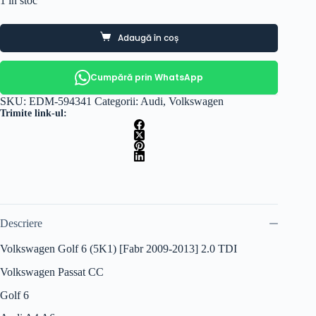
1 în stoc
Adaugă în coș
Cumpără prin WhatsApp
SKU:
EDM-594341
Categorii:
Audi
,
Volkswagen
Trimite link-ul:
Descriere
Volkswagen Golf 6 (5K1) [Fabr 2009-2013] 2.0 TDI
Volkswagen Passat CC
Golf 6