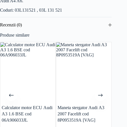
Audi A4 A6.
Coduri: 03L131521 , 03L 131 521
Recenzii (0)
Produse similare
Calculator motor ECU Audi
Maneta stergator Audi A3
Calcul
A3 1.6 BSE cod
2007 Facelift cod
T-Cros
06A906033JL
8P0953519A [VAG]
DLA 0