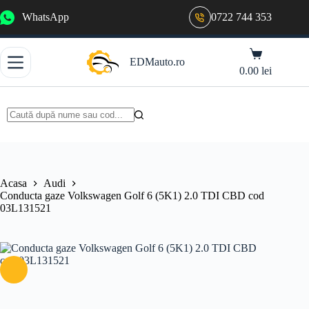
Sari
WhatsApp
0722 744 353
la
conținut
Coș
EDMauto.ro
de
0.00
lei
cumpărături
Niciun
rezultat
Acasa
Audi
Conducta gaze Volkswagen Golf 6 (5K1) 2.0 TDI CBD cod
03L131521