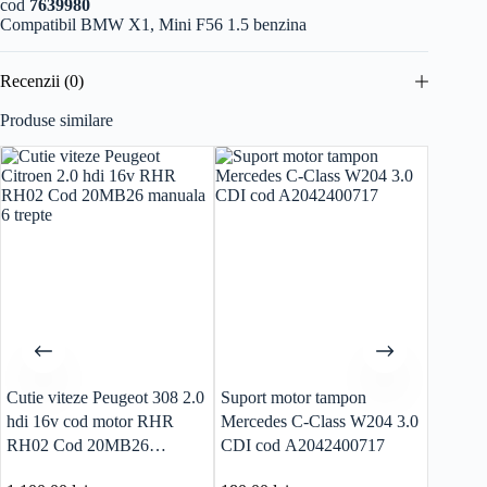
cod
7639980
Compatibil BMW X1, Mini F56 1.5 benzina
Recenzii (0)
Produse similare
Cutie viteze Peugeot 308 2.0
Suport motor tampon
Suport 
hdi 16v cod motor RHR
Mercedes C-Class W204 3.0
Volksw
RH02 Cod 20MB26
CDI cod A2042400717
1K680
manuala 6 trepte