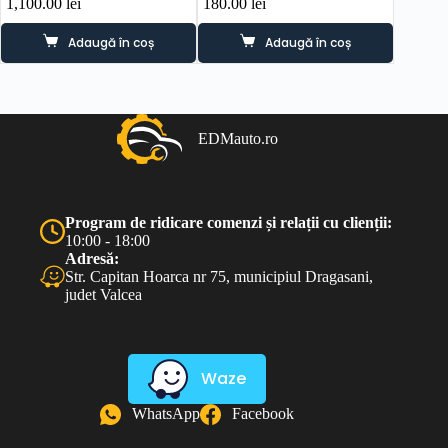
1,100.00
lei
180.00
lei
40.00
l
Adaugă în coș
Adaugă în coș
EDMauto.ro
Program de ridicare comenzi și relații cu clienții:
10:00 - 18:00
Adresă:
Str. Capitan Hoarca nr 75, municipiul Dragasani,
judet Valcea
Waze
WhatsApp
Facebook