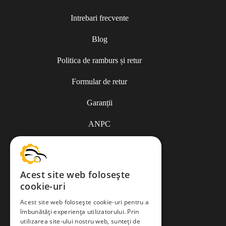
Intrebari frecvente
Blog
Politica de ramburs și retur
Formular de retur
Garanții
ANPC
Termeni și condiții
Acest site web folosește
cookie-uri
Politica de Cookies
Acest site web folosește cookie-uri pentru a
îmbunătăți experiența utilizatorului. Prin
Politica de confidențialitate
utilizarea site-ului nostru web, sunteți de