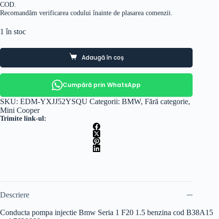
COD.
Recomandăm verificarea codului înainte de plasarea comenzii.
1 în stoc
Adaugă în coș
Cumpără prin WhatsApp
SKU:
EDM-YXJJ52YSQU
Categorii:
BMW
,
Fără categorie
,
Mini Cooper
Trimite link-ul:
Descriere
Conducta pompa injectie Bmw Seria 1 F20 1.5 benzina cod B38A15