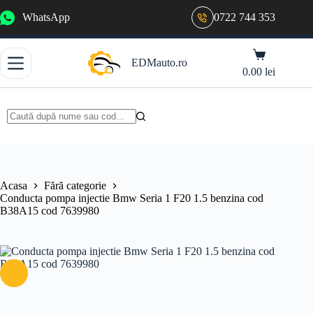
Sari
WhatsApp
0722 744 353
la
conținut
Coș
EDMauto.ro
de
0.00
lei
cumpărături
Niciun
rezultat
Acasa
Fără categorie
Conducta pompa injectie Bmw Seria 1 F20 1.5 benzina cod
B38A15 cod 7639980