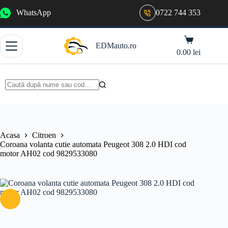
Sari
WhatsApp
0722 744 353
la
conținut
Coș
EDMauto.ro
de
0.00
lei
cumpărături
Niciun
rezultat
Acasa
Citroen
Coroana volanta cutie automata Peugeot 308 2.0 HDI cod
motor AH02 cod 9829533080