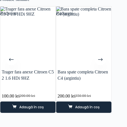
Reducere
Reducere
Reducer
Trager fara anexe Citroen C5
Bara spate completa Citroen
Trager 
2 1.6 HDi 9HZ
C4 (argintiu)
Grand P
6FY
100.00
lei
200.00
lei
120.0
200.00
lei
350.00
lei
Prețul
Prețul
Prețul
Prețul
inițial
curent
inițial
curent
Adaugă în coș
Adaugă în coș
a
este:
a
este:
fost:
100.00 lei.
fost:
200.00 lei.
200.00 lei.
350.00 lei.