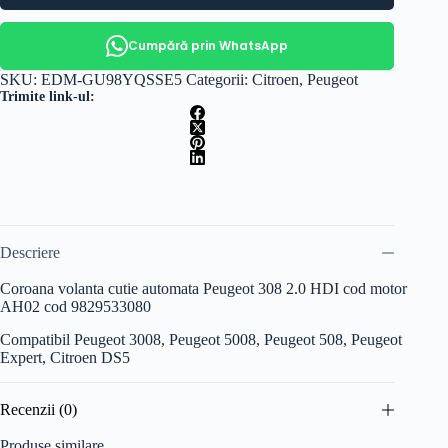
Cumpără prin WhatsApp
SKU:
EDM-GU98YQSSE5
Categorii:
Citroen
,
Peugeot
Trimite link-ul:
Descriere
Coroana volanta cutie automata Peugeot 308 2.0 HDI cod motor
AH02 cod 9829533080
Compatibil Peugeot 3008, Peugeot 5008, Peugeot 508, Peugeot
Expert, Citroen DS5
Recenzii (0)
Produse similare