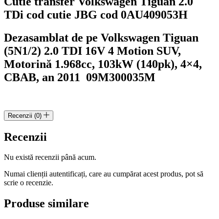
Cutie transfer Volkswagen Tiguan 2.0
cod
TDi cod cutie JBG cod 0AU409053H
0AU409053H
Dezasamblat de pe Volkswagen Tiguan
(5N1/2) 2.0 TDI 16V 4 Motion
SUV,
Motorină 1.968cc, 103kW (140pk), 4×4,
CBAB, an 2011 09M300035M
Recenzii (0)
Recenzii
Nu există recenzii până acum.
Numai clienții autentificați, care au cumpărat acest produs, pot să
scrie o recenzie.
Produse similare