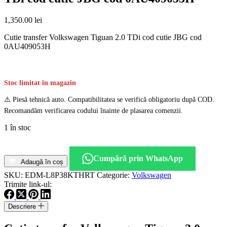
1,350.00
lei
Cutie transfer Volkswagen Tiguan 2.0 TDi cod cutie JBG cod
0AU409053H
Stoc limitat în magazin
⚠️ Piesă tehnică auto. Compatibilitatea se verifică obligatoriu după COD.
Recomandăm verificarea codului înainte de plasarea comenzii.
1 în stoc
Cantitate
Cutie
Cumpără prin WhatsApp
transfer
Adaugă în coș
Volkswagen
SKU:
EDM-L8P38KTHRT
Categorie:
Volkswagen
Tiguan
Trimite link-ul:
2.0
TDi
Descriere
cod
cutie
JBG