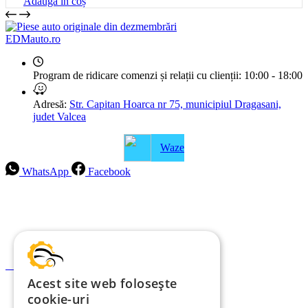
Adaugă în coș
EDMauto.ro
Program de ridicare comenzi și relații cu clienții:
10:00 - 18:00
Adresă:
Str. Capitan Hoarca nr 75, municipiul Dragasani,
judet Valcea
Waze
WhatsApp
Facebook
Intrebari frecvente
Blog
Politica de ramburs și retur
Formular de retur
Acest site web folosește
Garanții
cookie-uri