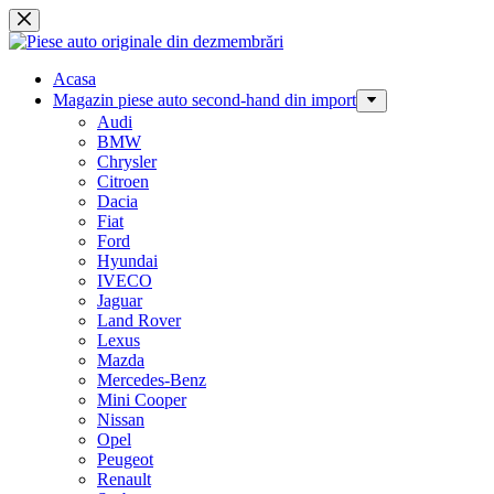
Sari
la
conținut
Acasa
Magazin piese auto second-hand din import
Audi
BMW
Chrysler
Citroen
Dacia
Fiat
Ford
Hyundai
IVECO
Jaguar
Land Rover
Lexus
Mazda
Mercedes-Benz
Mini Cooper
Nissan
Opel
Peugeot
Renault