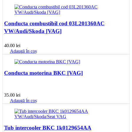
a
este:
fost:
190.00 lei.
220.00 lei.
Conducta combustibil cod 03L201360AC
VW/Audi/Skoda [VAG]
40.00
lei
Adaugă în coș
Conducta motorina BKC [VAG]
35.00
lei
Adaugă în coș
Tub intercooler BKC 1k0129654AA