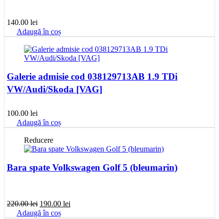
140.00
lei
Adaugă în coș
Galerie admisie cod 038129713AB 1.9 TDi
VW/Audi/Skoda [VAG]
100.00
lei
Adaugă în coș
Reducere
Bara spate Volkswagen Golf 5 (bleumarin)
Prețul
Prețul
220.00
lei
190.00
lei
inițial
curent
Adaugă în coș