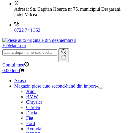
Adresă:
Str. Capitan Hoarca nr 75, municipiul Dragasani,
judet Valcea
0722 744 353
EDMauto.ro
Niciun
Contul meu
rezultat
Coș
0.00
lei
0
de
cumpărături
Acasa
Magazin piese auto second-hand din import
Audi
BMW
Chrysler
Citroen
Dacia
Fiat
Ford
Hyundai