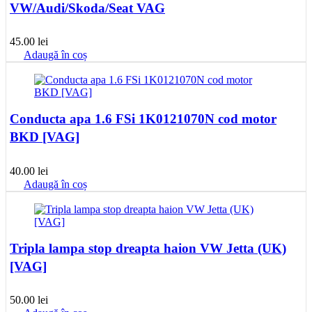
VW/Audi/Skoda/Seat VAG
45.00
lei
Adaugă în coș
Conducta apa 1.6 FSi 1K0121070N cod motor
BKD [VAG]
40.00
lei
Adaugă în coș
Tripla lampa stop dreapta haion VW Jetta (UK)
[VAG]
50.00
lei