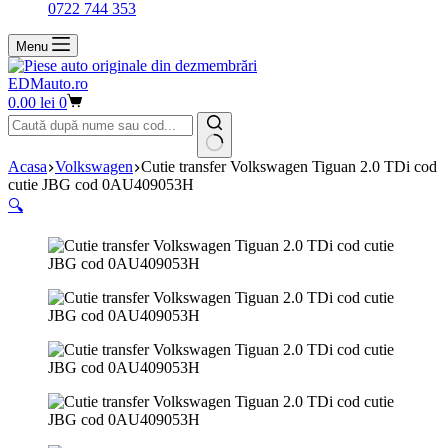
0722 744 353
Menu
EDMauto.ro
Coș
0.00
lei
0
de
cumpărături
Niciun
Acasa
Volkswagen
Cutie transfer Volkswagen Tiguan 2.0 TDi cod
rezultat
cutie JBG cod 0AU409053H
🔍