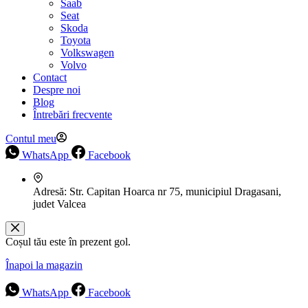
Saab
Seat
Skoda
Toyota
Volkswagen
Volvo
Contact
Despre noi
Blog
Întrebări frecvente
Contul meu
WhatsApp
Facebook
Adresă:
Str. Capitan Hoarca nr 75, municipiul Dragasani,
judet Valcea
Coșul tău este în prezent gol.
Înapoi la magazin
WhatsApp
Facebook