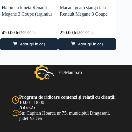
Haion cu luneta Renault
Macara geam stanga fata
Bara sp
Megane 3 Coupe (argintiu)
Renault Megane 3 Coupe
parcar
Coupe (
450.00
lei
250.00
lei
400.0
700.00
lei
300.00
lei
Prețul
Prețul
Prețul
Prețul
inițial
curent
inițial
curent
Adaugă în coș
Adaugă în coș
a
este:
a
este:
fost:
450.00 lei.
fost:
250.00 lei.
700.00 lei.
300.00 lei.
EDMauto.ro
Program de ridicare comenzi și relații cu clienții:
10:00 - 18:00
Adresă:
Str. Capitan Hoarca nr 75, municipiul Dragasani,
judet Valcea