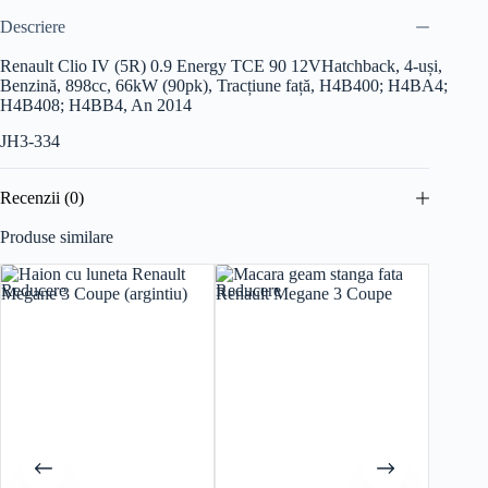
Descriere
Renault Clio IV (5R) 0.9 Energy TCE 90 12V
Hatchback, 4-uși,
Benzină, 898cc, 66kW (90pk), Tracțiune față, H4B400; H4BA4;
H4B408; H4BB4, An 2014
JH3-334
Recenzii (0)
Produse similare
Reducere
Reducere