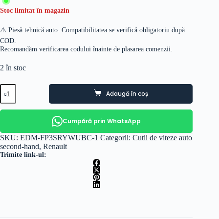
Stoc limitat în magazin
⚠️ Piesă tehnică auto. Compatibilitatea se verifică obligatoriu după
COD.
Recomandăm verificarea codului înainte de plasarea comenzii.
2 în stoc
Cantitate
Adaugă în coș
Cutie
viteze
5
trepte
Cumpără prin WhatsApp
Renault
Clio
SKU:
EDM-FP3SRYWUBC-1
Categorii:
Cutii de viteze auto
4
second-hand
,
Renault
0.9
Trimite link-ul:
TCE
motorizare
H4B
cod
JH3334