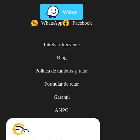
Waze
WhatsApp
Facebook
Intrebari frecvente
Blog
Politica de ramburs și retur
Formular de retur
Garanții
ANPC
Termeni și condiții