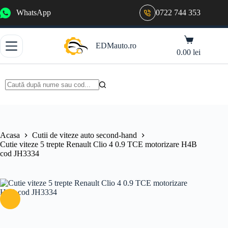
Sari
WhatsApp
0722 744 353
la
conținut
Coș
EDMauto.ro
de
0.00
lei
cumpărături
Niciun
rezultat
Acasa
Cutii de viteze auto second-hand
Cutie viteze 5 trepte Renault Clio 4 0.9 TCE motorizare H4B
cod JH3334