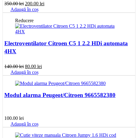
Prețul
Prețul
350.00
lei
200.00
lei
inițial
curent
Adaugă în coș
a
este:
fost:
200.00 lei.
Reducere
350.00 lei.
Electroventilator Citroen C5 1 2.2 HDi automata
4HX
Prețul
Prețul
140.00
lei
80.00
lei
inițial
curent
Adaugă în coș
a
este:
fost:
80.00 lei.
140.00 lei.
Modul alarma Peugeot/Citroen 9665582380
100.00
lei
Adaugă în coș