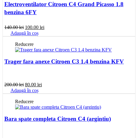
Electroventilator Citroen C4 Grand Picasso 1.8
benzina 6FY
Prețul
Prețul
140.00
lei
100.00
lei
inițial
curent
Adaugă în coș
a
este:
fost:
100.00 lei.
Reducere
140.00 lei.
Trager fara anexe Citroen C3 1.4 benzina KFV
Prețul
Prețul
200.00
lei
80.00
lei
inițial
curent
Adaugă în coș
a
este:
fost:
80.00 lei.
Reducere
200.00 lei.
Bara spate completa Citroen C4 (argintiu)