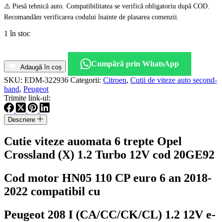
⚠️ Piesă tehnică auto. Compatibilitatea se verifică obligatoriu după COD.
Recomandăm verificarea codului înainte de plasarea comenzii.
1 în stoc
Cantitate
Cutie
Cumpără prin WhatsApp
viteze
Adaugă în coș
auomata
SKU:
EDM-322936
Categorii:
Citroen
,
Cutii de viteze auto second-
6
hand
,
Peugeot
trepte
Trimite link-ul:
Opel
Crossland
Descriere
(X)
1.2
Cutie viteze auomata 6 trepte Opel
Turbo
12V
Crossland (X) 1.2 Turbo 12V cod 20GE92
cod
20GE92
Cod motor HN05 110 CP euro 6 an 2018-
2022 compatibil cu
Peugeot 208 I (CA/CC/CK/CL) 1.2 12V e-