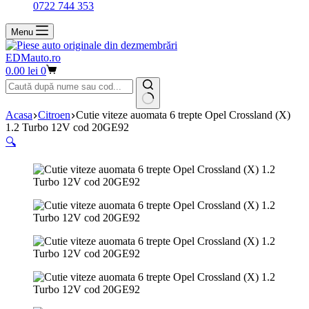
0722 744 353
Menu
EDMauto.ro
Coș
0.00
lei
0
de
cumpărături
Niciun
Acasa
Citroen
Cutie viteze auomata 6 trepte Opel Crossland (X)
rezultat
1.2 Turbo 12V cod 20GE92
🔍