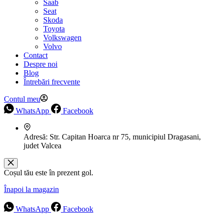
Saab
Seat
Skoda
Toyota
Volkswagen
Volvo
Contact
Despre noi
Blog
Întrebări frecvente
Contul meu
WhatsApp
Facebook
Adresă:
Str. Capitan Hoarca nr 75, municipiul Dragasani,
judet Valcea
Coșul tău este în prezent gol.
Înapoi la magazin
WhatsApp
Facebook