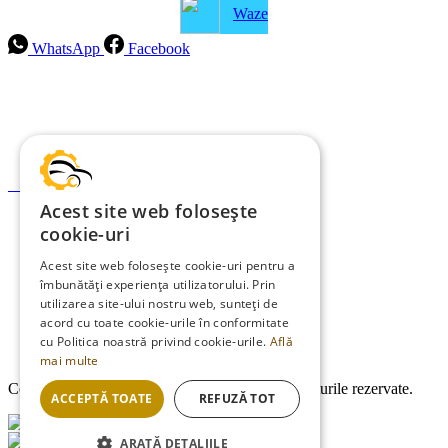
Waze
WhatsApp
Facebook
Intrebari frecvente
Blog
Politica de ramburs și retur
Formular de retur
Acest site web folosește
Garanții
cookie-uri
ANPC
Acest site web folosește cookie-uri pentru a
îmbunătăți experiența utilizatorului. Prin
Termeni și condiții
utilizarea site-ului nostru web, sunteți de
Politica de Cookies
acord cu toate cookie-urile în conformitate
cu Politica noastră privind cookie-urile.
Află
Politica de confidențialitate
mai multe
Copyright © 2013-2026
EDMauto.ro
Toate drepturile rezervate.
ACCEPTĂ TOATE
REFUZĂ TOT
ARATĂ DETALIILE