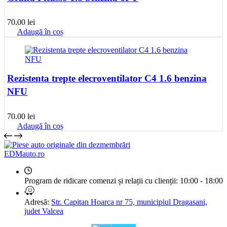
70.00
lei
Adaugă în coș
Rezistenta trepte elecroventilator C4 1.6 benzina
NFU
70.00
lei
Adaugă în coș
EDMauto.ro
Program de ridicare comenzi și relații cu clienții:
10:00 - 18:00
Adresă:
Str. Capitan Hoarca nr 75, municipiul Dragasani,
judet Valcea