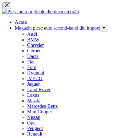
Sari
la
conținut
Acasa
Magazin piese auto second-hand din import
Audi
BMW
Chrysler
Citroen
Dacia
Fiat
Ford
Hyundai
IVECO
Jaguar
Land Rover
Lexus
Mazda
Mercedes-Benz
Mini Cooper
Nissan
Opel
Peugeot
Renault