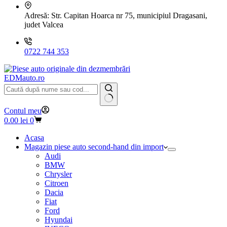
Adresă:
Str. Capitan Hoarca nr 75, municipiul Dragasani,
judet Valcea
0722 744 353
EDMauto.ro
Niciun
Contul meu
rezultat
Coș
0.00
lei
0
de
cumpărături
Acasa
Magazin piese auto second-hand din import
Audi
BMW
Chrysler
Citroen
Dacia
Fiat
Ford
Hyundai