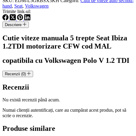
SKU:
EDM-L5GRBSX3KH
Categorii:
Cutii de viteze auto second-
5
hand
,
Seat
,
Volkswagen
trepte
Trimite link-ul:
Seat
Ibiza
Descriere
1.2TDI
motorizare
Cutie viteze manuala 5 trepte Seat Ibiza
CFW
cod
1.2TDI motorizare CFW cod MAL
MAL
copatibila cu Volkswagen Polo V 1.2 TDI
Recenzii (0)
Recenzii
Nu există recenzii până acum.
Numai clienții autentificați, care au cumpărat acest produs, pot să
scrie o recenzie.
Produse similare