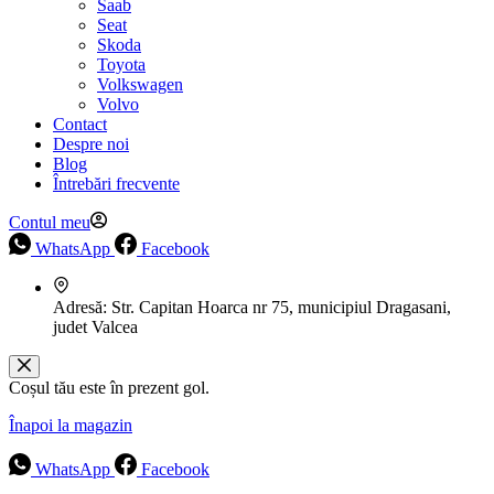
Saab
Seat
Skoda
Toyota
Volkswagen
Volvo
Contact
Despre noi
Blog
Întrebări frecvente
Contul meu
WhatsApp
Facebook
Adresă:
Str. Capitan Hoarca nr 75, municipiul Dragasani,
judet Valcea
Coșul tău este în prezent gol.
Înapoi la magazin
WhatsApp
Facebook