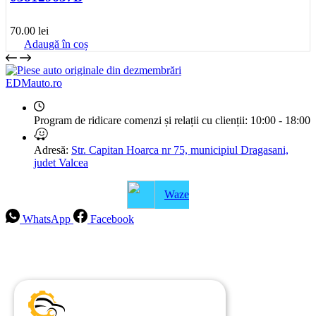
70.00
lei
Adaugă în coș
EDMauto.ro
Program de ridicare comenzi și relații cu clienții:
10:00 - 18:00
Adresă:
Str. Capitan Hoarca nr 75, municipiul Dragasani,
judet Valcea
Waze
WhatsApp
Facebook
Intrebari frecvente
Blog
Politica de ramburs și retur
Formular de retur