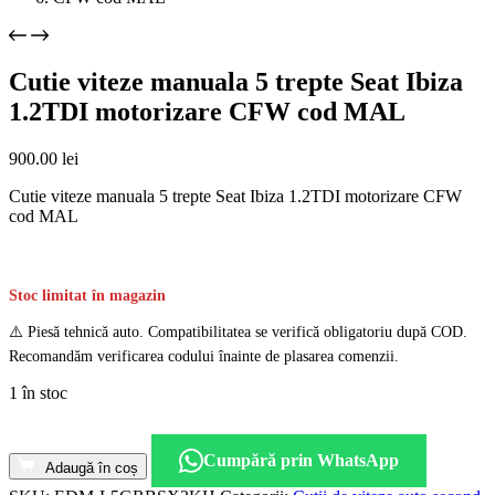
Cutie viteze manuala 5 trepte Seat Ibiza
1.2TDI motorizare CFW cod MAL
900.00
lei
Cutie viteze manuala 5 trepte Seat Ibiza 1.2TDI motorizare CFW
cod MAL
Stoc limitat în magazin
⚠️ Piesă tehnică auto. Compatibilitatea se verifică obligatoriu după COD.
Recomandăm verificarea codului înainte de plasarea comenzii.
1 în stoc
Cantitate
Cutie
Cumpără prin WhatsApp
viteze
Adaugă în coș
manuala