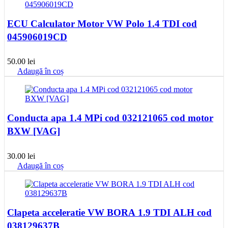
ECU Calculator Motor VW Polo 1.4 TDI cod
045906019CD
50.00
lei
Adaugă în coș
Conducta apa 1.4 MPi cod 032121065 cod motor
BXW [VAG]
30.00
lei
Adaugă în coș
Clapeta acceleratie VW BORA 1.9 TDI ALH cod
038129637B