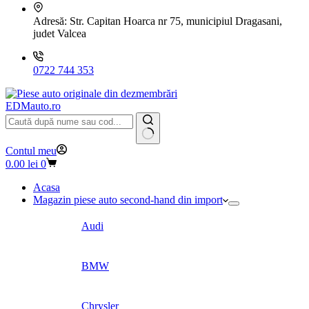
Adresă:
Str. Capitan Hoarca nr 75, municipiul Dragasani,
judet Valcea
0722 744 353
EDMauto.ro
Niciun
Contul meu
rezultat
Coș
0.00
lei
0
de
cumpărături
Acasa
Magazin piese auto second-hand din import
Audi
BMW
Chrysler