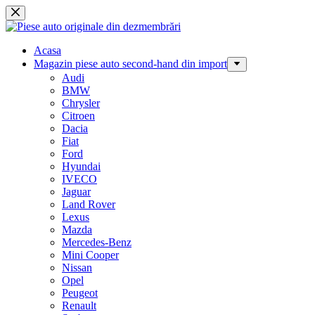
Sari
la
conținut
Acasa
Magazin piese auto second-hand din import
Audi
BMW
Chrysler
Citroen
Dacia
Fiat
Ford
Hyundai
IVECO
Jaguar
Land Rover
Lexus
Mazda
Mercedes-Benz
Mini Cooper
Nissan
Opel
Peugeot
Renault