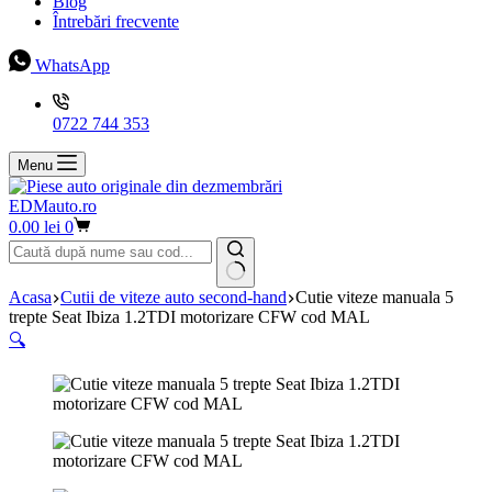
Blog
Întrebări frecvente
WhatsApp
0722 744 353
Menu
EDMauto.ro
Coș
0.00
lei
0
de
cumpărături
Niciun
Acasa
Cutii de viteze auto second-hand
Cutie viteze manuala 5
rezultat
trepte Seat Ibiza 1.2TDI motorizare CFW cod MAL
🔍