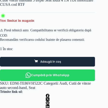
Cutie viteze manuala 5 trepte Seat Ibiza 4 1.4 TDI motorizare
CUSA cod RTF
Stoc limitat în magazin
⚠️ Piesă tehnică auto. Compatibilitatea se verifică obligatoriu după
COD.
Recomandăm verificarea codului înainte de plasarea comenzii.
1 în stoc
Adaugă în coș
Cumpără prin WhatsApp
SKU:
EDM-TE86VH522C
Categorii:
Audi
,
Cutii de viteze
auto second-hand
,
Seat
Trimite link-ul: