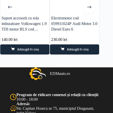
Suport accesorii cu rola
Electromotor cod
Maneta
intinzatoare Volkswagen 1.9
059911024P Audi Motor 3.0
Facelif
TDI motor BLS cod
Diesel Euro 6
8P095
038903143
140.00
lei
230.00
lei
70.00
l
Adaugă în coș
Adaugă în coș
EDMauto.ro
Program de ridicare comenzi și relații cu clienții:
10:00 - 18:00
Adresă:
Str. Capitan Hoarca nr 75, municipiul Dragasani,
judet Valcea