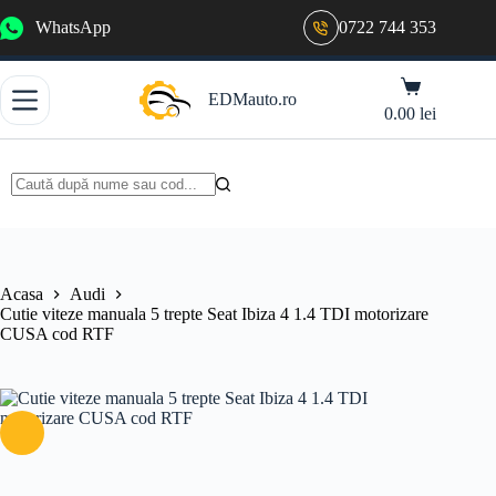
Sari
WhatsApp
0722 744 353
la
conținut
Coș
EDMauto.ro
de
0.00
lei
cumpărături
Niciun
rezultat
Acasa
Audi
Cutie viteze manuala 5 trepte Seat Ibiza 4 1.4 TDI motorizare
CUSA cod RTF