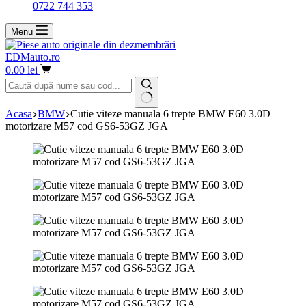
0722 744 353
Menu
EDMauto.ro
Coș
0.00
lei
de
cumpărături
Niciun
Acasa
BMW
Cutie viteze manuala 6 trepte BMW E60 3.0D
rezultat
motorizare M57 cod GS6-53GZ JGA