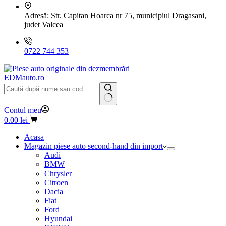
Adresă:
Str. Capitan Hoarca nr 75, municipiul Dragasani,
judet Valcea
0722 744 353
EDMauto.ro
Niciun
Contul meu
rezultat
Coș
0.00
lei
de
cumpărături
Acasa
Magazin piese auto second-hand din import
Audi
BMW
Chrysler
Citroen
Dacia
Fiat
Ford
Hyundai