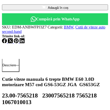
Adaugă în coș
Cumpără prin WhatsApp
SKU:
EDM-ANBWFPJ3Z7
Categorii:
BMW
,
Cutii de viteze auto
second-hand
Trimite link-ul:
Descriere
Cutie viteze manuala 6 trepte BMW E60 3.0D
motorizare M57 cod GS6-53GZ JGA GS653GZ
23.00-7565218 23007565218 7565218
1067010013