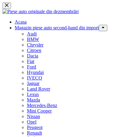
Sari
la
conținut
Acasa
Magazin piese auto second-hand din import
Audi
BMW
Chrysler
Citroen
Dacia
Fiat
Ford
Hyundai
IVECO
Jaguar
Land Rover
Lexus
Mazda
Mercedes-Benz
Mini Cooper
Nissan
Opel
Peugeot
Renault