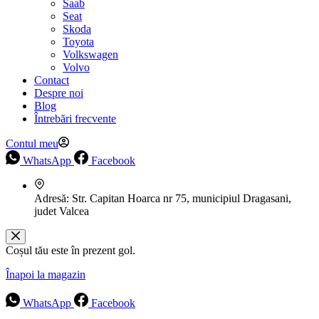
Saab
Seat
Skoda
Toyota
Volkswagen
Volvo
Contact
Despre noi
Blog
Întrebări frecvente
Contul meu
WhatsApp
Facebook
Adresă:
Str. Capitan Hoarca nr 75, municipiul Dragasani,
judet Valcea
Coșul tău este în prezent gol.
Înapoi la magazin
WhatsApp
Facebook