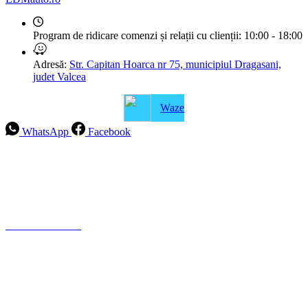
Program de ridicare comenzi și relații cu clienții:
10:00 - 18:00
Adresă:
Str. Capitan Hoarca nr 75, municipiul Dragasani,
judet Valcea
Waze
WhatsApp
Facebook
Intrebari frecvente
Blog
Politica de ramburs și retur
Formular de retur
Garanții
ANPC
Termeni și condiții