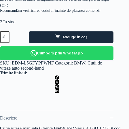
COD.
Recomandăm verificarea codului înainte de plasarea comenzii.
2 în stoc
Cantitate
Adaugă în coș
Cutie
viteze
manuala
6
Cumpără prin WhatsApp
trepte
BMW
SKU:
EDM-L5GFYPPWNF
Categorii:
BMW
,
Cutii de
E92
viteze auto second-hand
2.0D
Trimite link-ul:
motorizare
N47D20A
cod
1069401105
Descriere
Cutie viteze manuala 6 trepte BMW E92 Seria 3 2.0D 177 CP cod