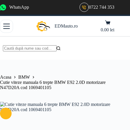
Sari
WhatsApp
0722 744 353
la
conținut
Coș
EDMauto.ro
de
0.00
lei
cumpărături
Niciun
rezultat
Acasa
BMW
Cutie viteze manuala 6 trepte BMW E92 2.0D motorizare
N47D20A cod 1069401105