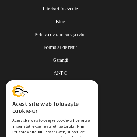
Intrebari frecvente
Blog
Politica de ramburs și retur
Formular de retur
Garanții
ANPC
Termeni și condiții
Acest site web folosește
cookie-uri
Politica de Cookies
Acest site web folosește cookie-uri pentru a
îmbunătăți experiența utilizatorului. Prin
Politica de confidențialitate
utilizarea site-ului nostru web, sunteți de