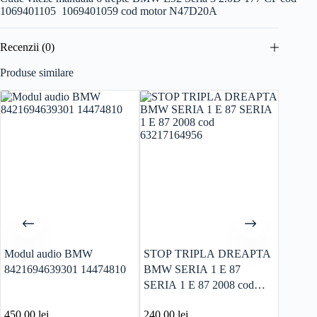
1069401105 1069401059 cod motor N47D20A
Recenzii (0)
Produse similare
Modul audio BMW
STOP TRIPLA DREAPTA
Calcul
8421694639301 14474810
BMW SERIA 1 E 87
BMW X
SERIA 1 E 87 2008 cod
motor 
63217164956
851249
450.00
lei
240.00
lei
120.0