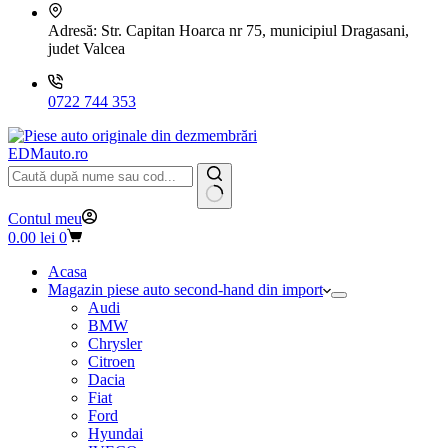
Adresă:
Str. Capitan Hoarca nr 75, municipiul Dragasani,
judet Valcea
0722 744 353
EDMauto.ro
Niciun
Contul meu
rezultat
Coș
0.00
lei
0
de
cumpărături
Acasa
Magazin piese auto second-hand din import
Audi
BMW
Chrysler
Citroen
Dacia
Fiat
Ford
Hyundai