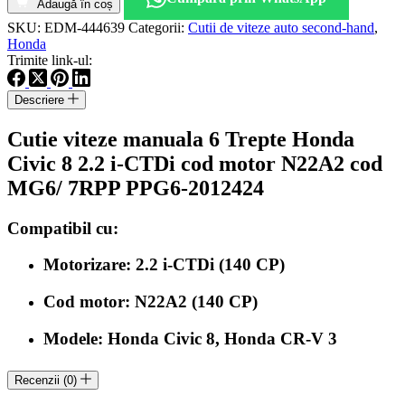
viteze
Adaugă în coș
manuala
SKU:
EDM-444639
Categorii:
Cutii de viteze auto second-hand
,
6
Honda
Trepte
Trimite link-ul:
Honda
Civic
Descriere
8
2.2
Cutie viteze manuala 6 Trepte Honda
i-
CTDi
Civic 8 2.2 i-CTDi cod motor N22A2 cod
cod
MG6/ 7RPP PPG6-2012424
motor
N22A2
cod
Compatibil cu:
MG6
7RPP
Motorizare: 2.2 i-CTDi (140 CP)
Cod motor: N22A2 (140 CP)
Modele: Honda Civic 8, Honda CR-V 3
Recenzii (0)