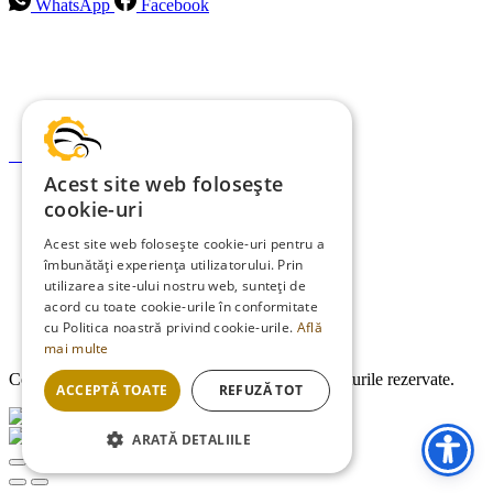
WhatsApp
Facebook
Intrebari frecvente
Blog
Politica de ramburs și retur
Formular de retur
Acest site web folosește
Garanții
cookie-uri
ANPC
Acest site web folosește cookie-uri pentru a
îmbunătăți experiența utilizatorului. Prin
Termeni și condiții
utilizarea site-ului nostru web, sunteți de
Politica de Cookies
acord cu toate cookie-urile în conformitate
cu Politica noastră privind cookie-urile.
Află
Politica de confidențialitate
mai multe
Copyright © 2013-2026
EDMauto.ro
Toate drepturile rezervate.
ACCEPTĂ TOATE
REFUZĂ TOT
ARATĂ DETALIILE