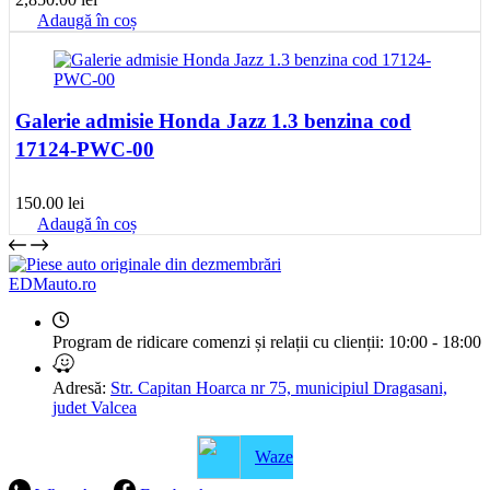
Adaugă în coș
Galerie admisie Honda Jazz 1.3 benzina cod
17124-PWC-00
150.00
lei
Adaugă în coș
EDMauto.ro
Program de ridicare comenzi și relații cu clienții:
10:00 - 18:00
Adresă:
Str. Capitan Hoarca nr 75, municipiul Dragasani,
judet Valcea
Waze