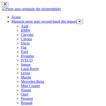
Sari
la
conținut
Acasa
Magazin piese auto second-hand din import
Audi
BMW
Chrysler
Citroen
Dacia
Fiat
Ford
Hyundai
IVECO
Jaguar
Land Rover
Lexus
Mazda
Mercedes-Benz
Mini Cooper
Nissan
Opel
Peugeot
Renault