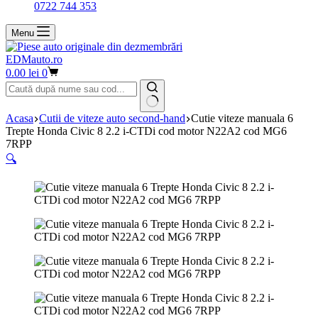
0722 744 353
Menu
EDMauto.ro
Coș
0.00
lei
0
de
cumpărături
Niciun
Acasa
Cutii de viteze auto second-hand
Cutie viteze manuala 6
rezultat
Trepte Honda Civic 8 2.2 i-CTDi cod motor N22A2 cod MG6
7RPP
🔍