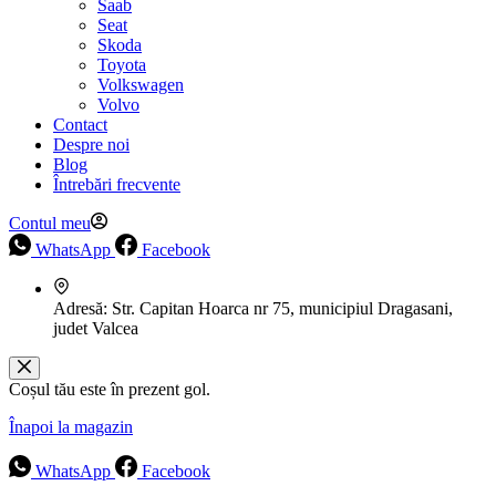
Saab
Seat
Skoda
Toyota
Volkswagen
Volvo
Contact
Despre noi
Blog
Întrebări frecvente
Contul meu
WhatsApp
Facebook
Adresă:
Str. Capitan Hoarca nr 75, municipiul Dragasani,
judet Valcea
Coșul tău este în prezent gol.
Înapoi la magazin
WhatsApp
Facebook