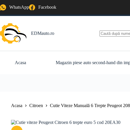
Sari
WhatsApp
Facebook
la
conținut
EDMauto.ro
Niciun
rezultat
Acasa
Magazin piese auto second-hand din imp
Acasa
Citroen
Cutie Viteze Manuală 6 Trepte Peugeot 20