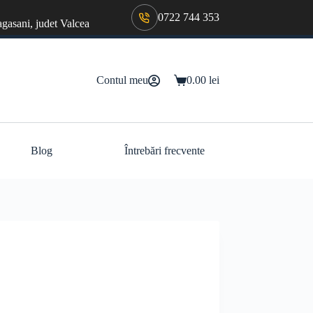
0722 744 353
agasani, judet Valcea
Contul meu
0.00
lei
Coș
de
cumpărături
Blog
Întrebări frecvente