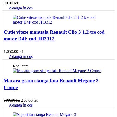
90.00
lei
Adaugă în coș
Cutie viteze manuala Renault Clio 3 1.2 tce cod
motor D4F cod JH3312
1,050.00
lei
Adaugă în coș
Reducere
Macara geam stanga fata Renault Megane 3
Coupe
Prețul
Prețul
300.00
lei
250.00
lei
inițial
curent
Adaugă în coș
a
este:
fost:
250.00 lei.