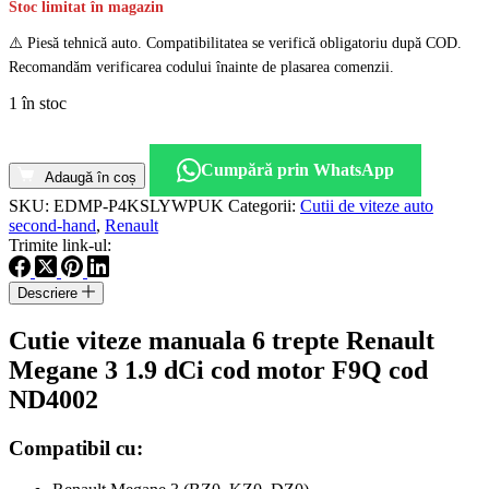
Stoc limitat în magazin
⚠️ Piesă tehnică auto. Compatibilitatea se verifică obligatoriu după COD.
Recomandăm verificarea codului înainte de plasarea comenzii.
1 în stoc
Cantitate
Cutie
Cumpără prin WhatsApp
viteze
Adaugă în coș
manuala
SKU:
EDMP-P4KSLYWPUK
Categorii:
Cutii de viteze auto
6
second-hand
,
Renault
trepte
Trimite link-ul:
Renault
Megane
Descriere
3
1.9
Cutie viteze manuala 6 trepte Renault
dCi
cod
Megane 3 1.9 dCi cod motor F9Q cod
motor
ND4002
F9Q
cod
ND4002
Compatibil cu: