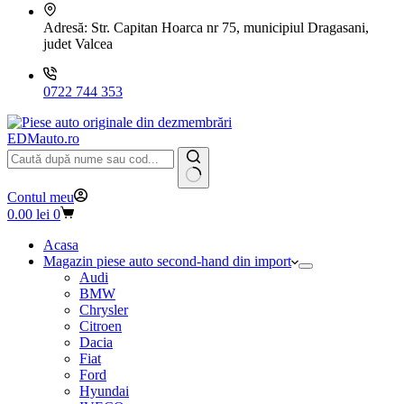
Adresă:
Str. Capitan Hoarca nr 75, municipiul Dragasani,
judet Valcea
0722 744 353
EDMauto.ro
Niciun
Contul meu
rezultat
Coș
0.00
lei
0
de
cumpărături
Acasa
Magazin piese auto second-hand din import
Audi
BMW
Chrysler
Citroen
Dacia
Fiat
Ford
Hyundai