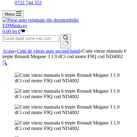
0722 744 353
Menu
EDMauto.ro
Coș
0.00
lei
0
de
cumpărături
Niciun
Acasa
Cutii de viteze auto second-hand
Cutie viteze manuala 6
rezultat
trepte Renault Megane 3 1.9 dCi cod motor F9Q cod ND4002
🔍