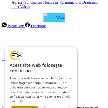
Adresă:
Str. Capitan Hoarca nr 75, municipiul Dragasani,
judet Valcea
Waze
WhatsApp
Facebook
Intrebari frecvente
Blog
Politica de ramburs și retur
Formular de retur
Acest site web folosește
Garanții
cookie-uri
ANPC
Acest site web folosește cookie-uri pentru a
îmbunătăți experiența utilizatorului. Prin
Termeni și condiții
utilizarea site-ului nostru web, sunteți de
Politica de Cookies
acord cu toate cookie-urile în conformitate
cu Politica noastră privind cookie-urile.
Află
Politica de confidențialitate
mai multe
Copyright © 2013-2026
EDMauto.ro
Toate drepturile rezervate.