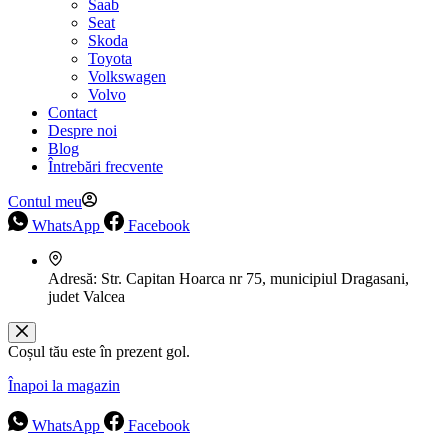
Saab
Seat
Skoda
Toyota
Volkswagen
Volvo
Contact
Despre noi
Blog
Întrebări frecvente
Contul meu
WhatsApp
Facebook
Adresă:
Str. Capitan Hoarca nr 75, municipiul Dragasani,
judet Valcea
Coșul tău este în prezent gol.
Înapoi la magazin
WhatsApp
Facebook