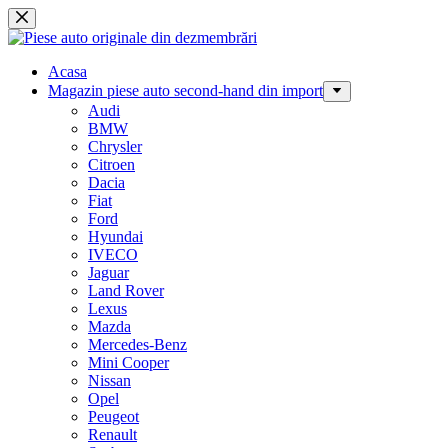
Sari
la
conținut
Acasa
Magazin piese auto second-hand din import
Audi
BMW
Chrysler
Citroen
Dacia
Fiat
Ford
Hyundai
IVECO
Jaguar
Land Rover
Lexus
Mazda
Mercedes-Benz
Mini Cooper
Nissan
Opel
Peugeot
Renault