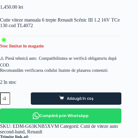
1,450.00
lei
Cutie viteze manuala 6 trepte Renault Scénic III 1.2 16V TCe
130 cod TL4072
Stoc limitat în magazin
⚠️ Piesă tehnică auto. Compatibilitatea se verifică obligatoriu după
COD.
Recomandăm verificarea codului înainte de plasarea comenzii.
2 în stoc
Cantitate
Adaugă în coș
Cutie
viteze
manuala
6
Cumpără prin WhatsApp
trepte
Renault
SKU:
EDM-G63KNB5XVM
Categorii:
Cutii de viteze auto
Scénic
second-hand
,
Renault
III
Trimite link-ul: