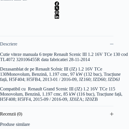
1.2
16V
TCe
130
cod
TL4072
Descriere
Cutie viteze manuala 6 trepte Renault Scenic III 1.2 16V TCe 130 cod
TL4072 320106455R data fabricatiei 28-11-2014
Dezasamblat de pe Renault Scénic III (JZ) 1.2 16V TCe
130
Monovolum, Benzină, 1.197 cmc, 97 kW (132 buc), Tracțiune
față, H5F404; H5FB4, 2013-01 / 2016-09, JZ160; JZD60; JZD6J
Compatibil cu Renault Grand Scenic III (JZ) 1.2 16V TCe 115
Monovolum, Benzină, 1.197 cmc, 85 kW (116 buc), Tracțiune față,
H5F408; H5FF4, 2015-09 / 2016-09, JZ0ZA; JZ0ZB
Recenzii (0)
Produse similare