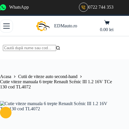
Sari
WhatsApp
0722 744 353
la
conținut
Coș
EDMauto.ro
de
0.00
lei
cumpărături
Niciun
rezultat
Acasa
Cutii de viteze auto second-hand
Cutie viteze manuala 6 trepte Renault Scénic III 1.2 16V TCe
130 cod TL4072