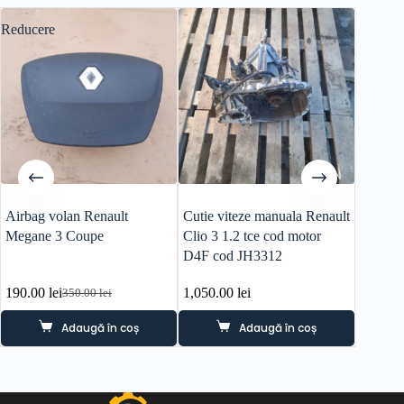
Reducere
Airbag volan Renault
Cutie viteze manuala Renault
Conduc
Megane 3 Coupe
Clio 3 1.2 tce cod motor
Renault
D4F cod JH3312
190.00
lei
1,050.00
lei
70.00
l
350.00
lei
Prețul
Prețul
inițial
curent
Adaugă în coș
Adaugă în coș
a
este:
fost:
190.00 lei.
350.00 lei.