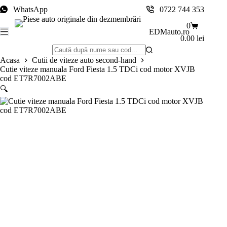
Sari
WhatsApp
0722 744 353
la
conținut
Coș
0
EDMauto.ro
de
0.00
lei
cumpărătur
Niciun
Acasa
Cutii de viteze auto second-hand
rezultat
Cutie viteze manuala Ford Fiesta 1.5 TDCi cod motor XVJB
cod ET7R7002ABE
🔍