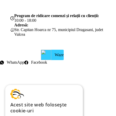
Program de ridicare comenzi și relații cu clienții:
10:00 - 18:00
Adresă:
Str. Capitan Hoarca nr 75, municipiul Dragasani, judet
Valcea
Waze
WhatsApp
Facebook
Intrebari frecvente
Blog
Politica de ramburs și retur
Formular de retur
Garanții
ANPC
Acest site web folosește
cookie-uri