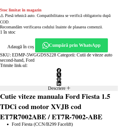
Stoc limitat în magazin
⚠️ Piesă tehnică auto. Compatibilitatea se verifică obligatoriu după
COD.
Recomandăm verificarea codului înainte de plasarea comenzii.
1 în stoc
Cumpără prin WhatsApp
Adaugă în coș
SKU:
EDMP-5WGGDSS228
Categorii:
Cutii de viteze auto
second-hand
,
Ford
Trimite link-ul:
Descriere
Cutie viteze manuala Ford Fiesta 1.5
TDCi cod motor XVJB cod
ET7R7002ABE / ET7R-7002-ABE
Ford Fiesta (CCN/B299 Facelift)