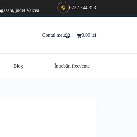
0722 744 353
agasani, judet Valcea
Contul meu
0.00
lei
Coș
de
cumpărături
Blog
Întrebări frecvente