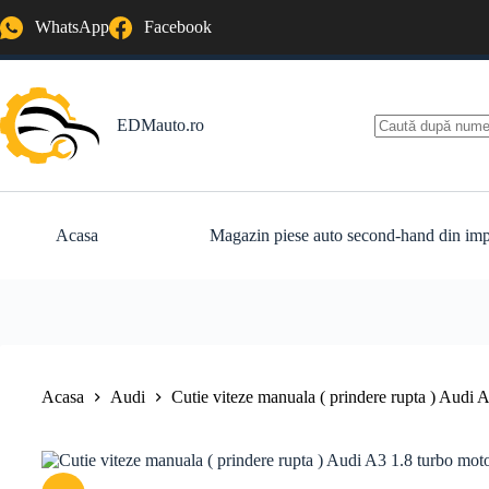
Sari
WhatsApp
Facebook
la
conținut
EDMauto.ro
Niciun
rezultat
Acasa
Magazin piese auto second-hand din imp
Acasa
Audi
Cutie viteze manuala ( prindere rupta ) Aud