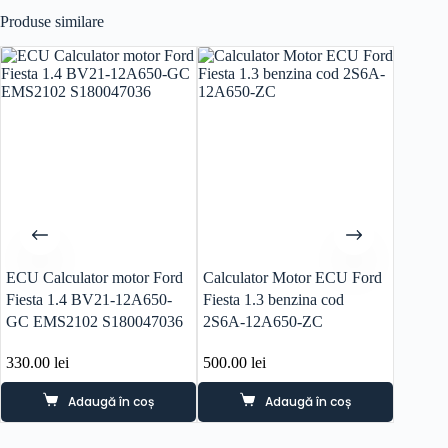
Produse similare
ECU Calculator motor Ford
Calculator Motor ECU Ford
Aripa s
Fiesta 1.4 BV21-12A650-
Fiesta 1.3 benzina cod
Max an 
GC EMS2102 S180047036
2S6A-12A650-ZC
330.00
lei
500.00
lei
80.00
l
Adaugă în coș
Adaugă în coș