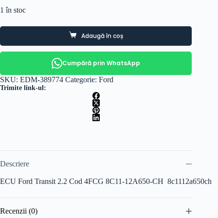
1 în stoc
Adaugă în coș
Cumpără prin WhatsApp
SKU:
EDM-389774
Categorie:
Ford
Trimite link-ul:
Descriere
ECU Ford Transit 2.2 Cod 4FCG 8C11-12A650-CH 8c1112a650ch
Recenzii (0)