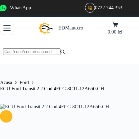
Sari
WhatsApp
0722 744 353
la
conținut
Coș
EDMauto.ro
de
0.00
lei
cumpărături
Niciun
rezultat
Acasa
Ford
ECU Ford Transit 2.2 Cod 4FCG 8C11-12A650-CH