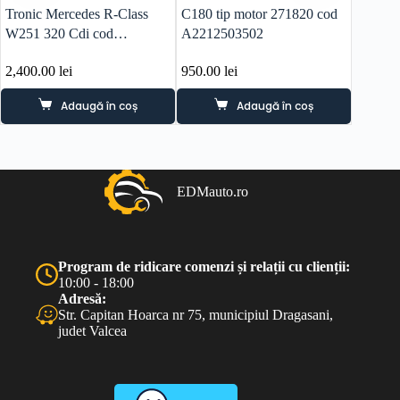
Tronic Mercedes R-Class
C180 tip motor 271820 cod
Mercede
W251 320 Cdi cod
A2212503502
K9K608
A2512700501
2,400.00
lei
950.00
lei
2,950.
Adaugă în coș
Adaugă în coș
EDMauto.ro
Program de ridicare comenzi și relații cu clienții:
10:00 - 18:00
Adresă:
Str. Capitan Hoarca nr 75, municipiul Dragasani,
judet Valcea