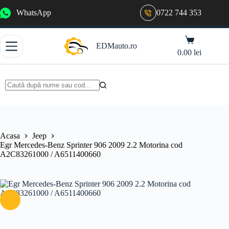
Sari
WhatsApp
0722 744 353
la
conținut
Coș
EDMauto.ro
de
0.00
lei
cumpărături
Niciun
rezultat
Acasa
Jeep
Egr Mercedes-Benz Sprinter 906 2009 2.2 Motorina cod
A2C83261000 / A6511400660