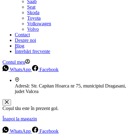
Saab
Seat
Skoda
Toyota
Volkswagen
Volvo
Contact
Despre noi
Blog
Întrebări frecvente
Contul meu
WhatsApp
Facebook
Adresă:
Str. Capitan Hoarca nr 75, municipiul Dragasani,
judet Valcea
Coșul tău este în prezent gol.
Înapoi la magazin
WhatsApp
Facebook