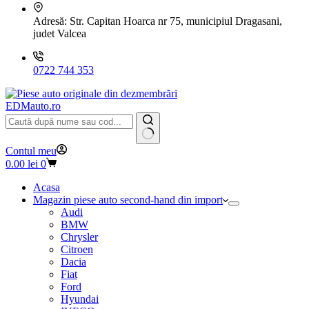
Adresă:
Str. Capitan Hoarca nr 75, municipiul Dragasani,
judet Valcea
0722 744 353
EDMauto.ro
Niciun
Contul meu
rezultat
Coș
0.00
lei
0
de
cumpărături
Acasa
Magazin piese auto second-hand din import
Audi
BMW
Chrysler
Citroen
Dacia
Fiat
Ford
Hyundai