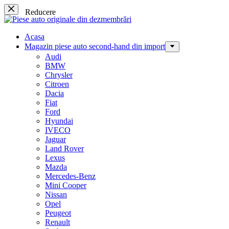
Sari
Reducere
la
conținut
Acasa
Magazin piese auto second-hand din import
Audi
BMW
Chrysler
Citroen
Dacia
Fiat
Ford
Hyundai
IVECO
Jaguar
Land Rover
Lexus
Mazda
Mercedes-Benz
Mini Cooper
Nissan
Opel
Peugeot
Renault