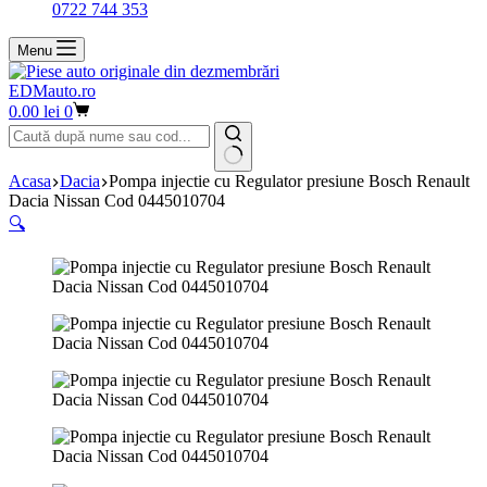
0722 744 353
Menu
EDMauto.ro
Coș
0.00
lei
0
de
cumpărături
Niciun
Acasa
Dacia
Pompa injectie cu Regulator presiune Bosch Renault
rezultat
Dacia Nissan Cod 0445010704
🔍