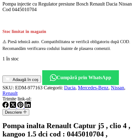
Pompa injectie cu Regulator presiune Bosch Renault Dacia Nissan
Cod 0445010704
Stoc limitat în magazin
⚠️ Piesă tehnică auto. Compatibilitatea se verifică obligatoriu după COD.
Recomandăm verificarea codului înainte de plasarea comenzii.
1 în stoc
Cantitate
Pompa
Cumpără prin WhatsApp
injectie
Adaugă în coș
cu
SKU:
EDM-977163
Categorii:
Dacia
,
Mercedes-Benz
,
Nissan
,
Regulator
Renault
presiune
Trimite link-ul:
Bosch
Renault
Descriere
Dacia
Nissan
Pompa inalta Renault Captur j5 , clio 4 ,
Cod
0445010704
kangoo 1.5 dci cod : 0445010704 ,