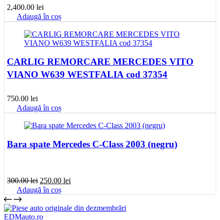
2,400.00
lei
Adaugă în coș
CARLIG REMORCARE MERCEDES VITO
VIANO W639 WESTFALIA cod 37354
750.00
lei
Adaugă în coș
Bara spate Mercedes C-Class 2003 (negru)
Prețul
Prețul
300.00
lei
250.00
lei
inițial
curent
Adaugă în coș
a
este:
fost:
250.00 lei.
300.00 lei.
EDMauto.ro