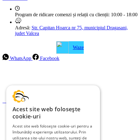
Program de ridicare comenzi și relații cu clienții:
10:00 - 18:00
Adresă:
Str. Capitan Hoarca nr 75, municipiul Dragasani,
judet Valcea
Waze
WhatsApp
Facebook
Intrebari frecvente
Blog
Politica de ramburs și retur
Formular de retur
Acest site web folosește
Garanții
cookie-uri
ANPC
Acest site web folosește cookie-uri pentru a
îmbunătăți experiența utilizatorului. Prin
Termeni și condiții
utilizarea site-ului nostru web, sunteți de