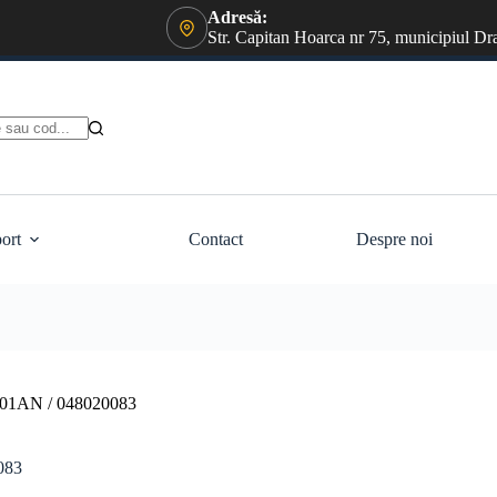
Adresă:
Str. Capitan Hoarca nr 75, municipiul Dr
ort
Contact
Despre noi
501AN / 048020083