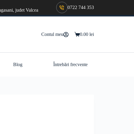
0722 744 353
agasani, judet Valcea
Contul meu
0.00
lei
Coș
de
cumpărături
Blog
Întrebări frecvente