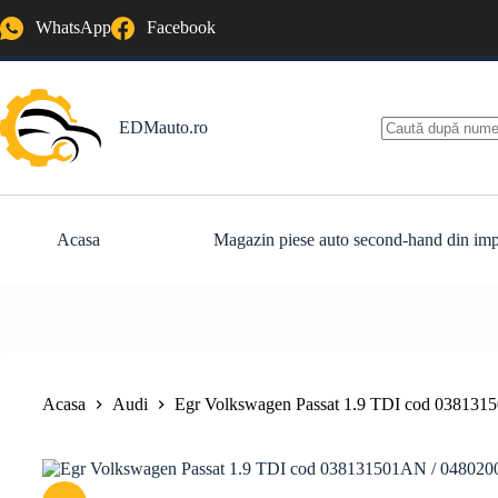
Sari
WhatsApp
Facebook
la
conținut
EDMauto.ro
Niciun
rezultat
Acasa
Magazin piese auto second-hand din imp
Acasa
Audi
Egr Volkswagen Passat 1.9 TDI cod 038131