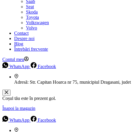
Saab
Seat
Skoda
Toyota
Volkswagen
Volvo
Contact
Despre noi
Blog
Întrebări frecvente
Contul meu
WhatsApp
Facebook
Adresă:
Str. Capitan Hoarca nr 75, municipiul Dragasani, judet
Coșul tău este în prezent gol.
Înapoi la magazin
WhatsApp
Facebook