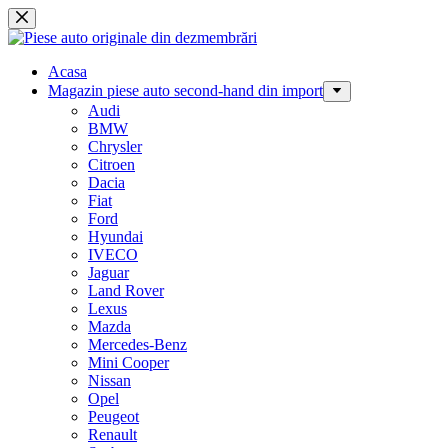
Sari
la
conținut
Acasa
Magazin piese auto second-hand din import
Audi
BMW
Chrysler
Citroen
Dacia
Fiat
Ford
Hyundai
IVECO
Jaguar
Land Rover
Lexus
Mazda
Mercedes-Benz
Mini Cooper
Nissan
Opel
Peugeot
Renault