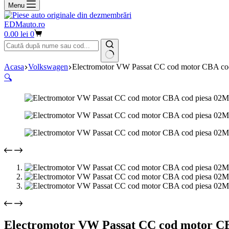
Menu
EDMauto.ro
Coș
0.00
lei
0
de
cumpărături
Niciun
Acasa
Volkswagen
Electromotor VW Passat CC cod motor CBA c
rezultat
🔍
Electromotor VW Passat CC cod motor C