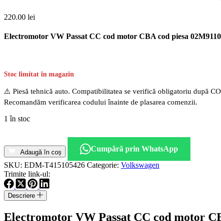
220.00
lei
Electromotor VW Passat CC cod motor CBA cod piesa 02M911
Stoc limitat în magazin
⚠️ Piesă tehnică auto. Compatibilitatea se verifică obligatoriu după C
Recomandăm verificarea codului înainte de plasarea comenzii.
1 în stoc
Cantitate
Electromotor
Cumpără prin WhatsApp
VW
Adaugă în coș
Passat
SKU:
EDM-T415105426
Categorie:
Volkswagen
CC
Trimite link-ul:
cod
motor
Descriere
CBA
cod
Electromotor VW Passat CC cod motor C
piesa