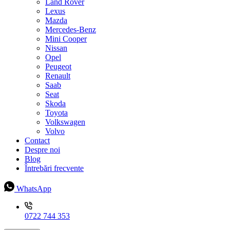
Land Rover
Lexus
Mazda
Mercedes-Benz
Mini Cooper
Nissan
Opel
Peugeot
Renault
Saab
Seat
Skoda
Toyota
Volkswagen
Volvo
Contact
Despre noi
Blog
Întrebări frecvente
WhatsApp
0722 744 353