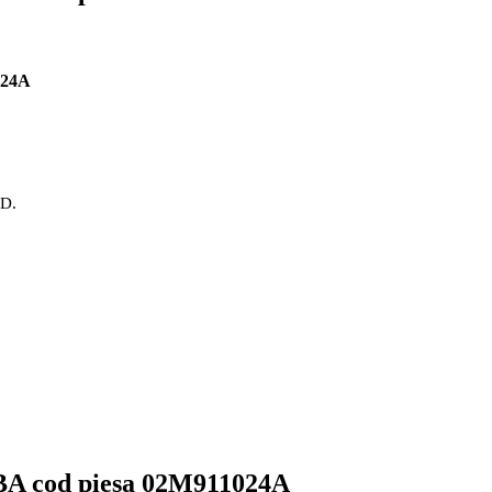
024A
OD.
BA cod piesa 02M911024A