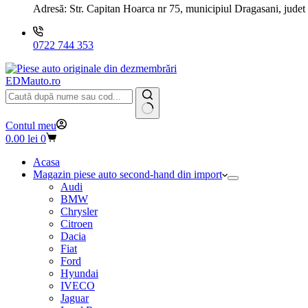
Adresă:
Str. Capitan Hoarca nr 75, municipiul Dragasani, judet
0722 744 353
EDMauto.ro
Niciun
Contul meu
rezultat
Coș
0.00
lei
0
de
cumpărături
Acasa
Magazin piese auto second-hand din import
Audi
BMW
Chrysler
Citroen
Dacia
Fiat
Ford
Hyundai
IVECO
Jaguar