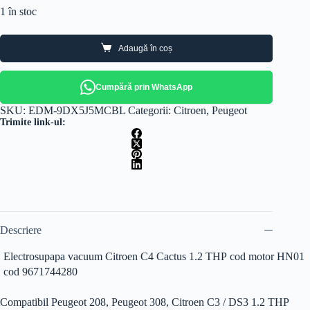
1 în stoc
Adaugă în coș
Cumpără prin WhatsApp
SKU:
EDM-9DX5J5MCBL
Categorii:
Citroen
,
Peugeot
Trimite link-ul:
Descriere
Electrosupapa vacuum Citroen C4 Cactus 1.2 THP cod motor HN01
cod 9671744280
Compatibil Peugeot 208, Peugeot 308, Citroen C3 / DS3 1.2 THP