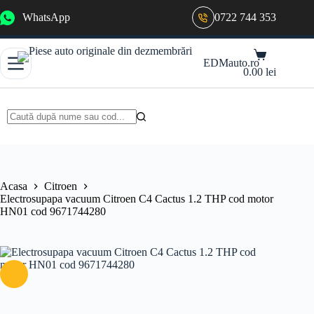
Sari
WhatsApp
0722 744 353
la
conținut
Coș
EDMauto.ro
de
0.00
lei
cumpărături
Niciun
rezultat
Acasa
Citroen
Electrosupapa vacuum Citroen C4 Cactus 1.2 THP cod motor
HN01 cod 9671744280