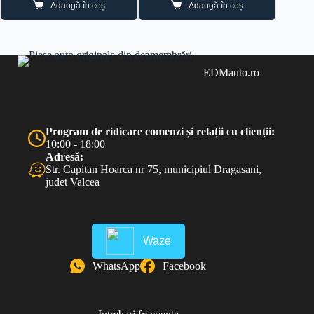
Adaugă în coș
Adaugă în coș
a
este:
a
este:
fost:
100.00 lei.
fost:
45.00 lei.
200.00 lei.
70.00 lei.
EDMauto.ro
Program de ridicare comenzi și relații cu clienții:
10:00 - 18:00
Adresă:
Str. Capitan Hoarca nr 75, municipiul Dragasani,
judet Valcea
Waze
WhatsApp
Facebook