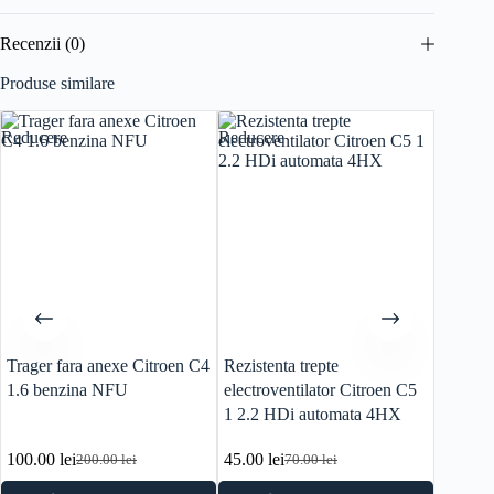
Recenzii (0)
Produse similare
Reducere
Reducere
Reducer
Trager fara anexe Citroen C4
Rezistenta trepte
Electro
1.6 benzina NFU
electroventilator Citroen C5
1.6 be
1 2.2 HDi automata 4HX
100.00
lei
45.00
lei
110.00
200.00
lei
70.00
lei
Prețul
Prețul
Prețul
Prețul
inițial
curent
inițial
curent